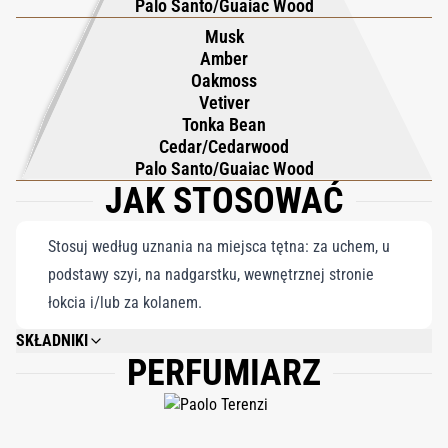
Palo Santo/Guaiac Wood
hipnotyzujący ślad ponadczasowego uwodzenia.
Casanova
to
Musk
zapach dla tych, którzy urzekają bez wysiłku, pozostawiając po
Amber
sobie szept intrygi i obietnicę niezapomnianego spotkania.
Oakmoss
Vetiver
Tonka Bean
Cedar/Cedarwood
Palo Santo/Guaiac Wood
JAK STOSOWAĆ
Stosuj według uznania na miejsca tętna: za uchem, u
podstawy szyi, na nadgarstku, wewnętrznej stronie
łokcia i/lub za kolanem.
SKŁADNIKI
PERFUMIARZ
ALCOHOL DENAT., PARFUM, ALPHA-ISOMETHYL IONONE, LIMONENE,
LINALOOL, CITRONELLOL, EUGENOL, CINNAMAL, CITRAL.