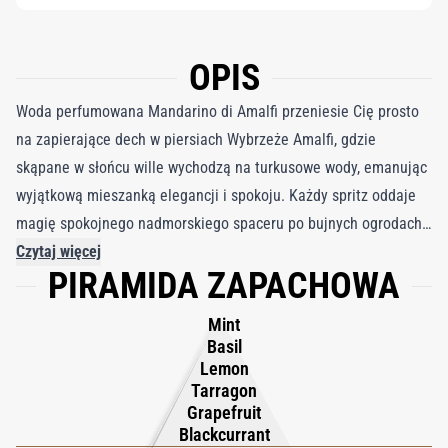
OPIS
Woda perfumowana Mandarino di Amalfi przeniesie Cię prosto
na zapierające dech w piersiach Wybrzeże Amalfi, gdzie
skąpane w słońcu wille wychodzą na turkusowe wody, emanując
wyjątkową mieszanką elegancji i spokoju. Każdy spritz oddaje
magię spokojnego nadmorskiego spaceru po bujnych ogrodach,
z jasnymi nutami owoców cytrusowych, chłodnej mięty,
Czytaj więcej
PIRAMIDA ZAPACHOWA
aromatycznego tymianku i delikatnych polnych kwiatów, tworząc
orzeźwiający tonik sensoryczny. Ten zapach to nie tylko
Mint
orzeźwiająca świeżość; rozwija się w wyrafinowaną melodię, a
Basil
ciepłe, kwitnące nocą kwiaty dodają głębi i wyrafinowania.
Lemon
Tarragon
Piżmowa baza zapewnia subtelną, ale uwodzicielską
Grapefruit
zmysłowość, dzięki czemu jest wszechstronnym wyborem dla
Blackcurrant
wszystkich. Woda perfumowana Mandarino di Amalfi to esencja