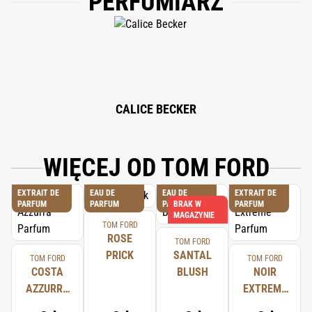
PERFUMIARZ
LINALOOL, BENZYL SALICYLATE, BUTYLPHENYL METHYLPROPIONAL,
HYDROXYCITRONELLAL, CITRAL, CITRONELLOL, GERANIOL, BENZYL
ALCOHOL, EUGENOL, ALPHA-ISOMETHYL IONONE, BENZYL BENZOATE,
FARNESOL, ISOEUGENOL.
CALICE BECKER
WIĘCEJ OD TOM FORD
EXTRAIT DE
EAU DE
EAU DE
EXTRAIT DE
PARFUM
PARFUM
PARFUM
BRAK W
PARFUM
MAGAZYNIE
TOM FORD
ROSE
TOM FORD
PRICK
SANTAL
TOM FORD
TOM FORD
COSTA
BLUSH
NOIR
AZZURRA
EXTREME
PARFUM
PARFUM