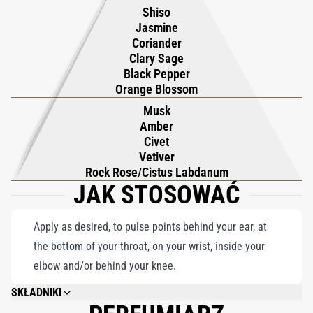
Shiso
ponadczasowych wakacji zamknięta w butelce, zapraszająca do
Jasmine
niesienia ducha wybrzeża Amalfi, dokądkolwiek się udasz,
Coriander
Clary Sage
wnosząc do codziennego życia nutę słonecznej nadmorskiej
Black Pepper
błogości.
Orange Blossom
Musk
Amber
Civet
Vetiver
Rock Rose/Cistus Labdanum
JAK STOSOWAĆ
Apply as desired, to pulse points behind your ear, at
the bottom of your throat, on your wrist, inside your
elbow and/or behind your knee.
SKŁADNIKI
ALCOHOL DENAT., WATER/AQUA/EAU, FRAGRANCE (PARFUM), LIMONENE,