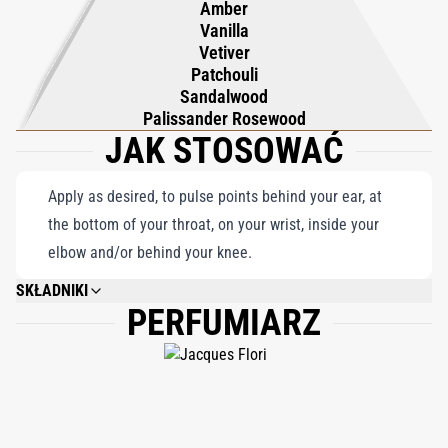
Amber
Vanilla
Vetiver
Patchouli
Sandalwood
Palissander Rosewood
JAK STOSOWAĆ
Apply as desired, to pulse points behind your ear, at
the bottom of your throat, on your wrist, inside your
elbow and/or behind your knee.
SKŁADNIKI
PERFUMIARZ
ALCOHOL DENAT., AQUA (WATER), PARFUM (FRAGRANCE), ANISE
ALCOHOL, BENZYL ALCOHOL, BENZYL BENZOATE, BENZYL SALICYLATE,
BUTYLPHENYL METHYLPROPIONAL, CINNAMAL, CINNAMYL ALCOHOL,
CITRAL, CITRONELLOL, FARNESOL, GERANIOL, HYDROXYCITRONELLAL,
ISOEUGENOL,LIMONENE, LINALOOL.