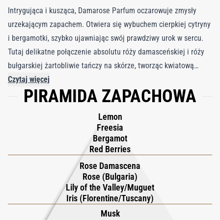
Intrygująca i kusząca, Damarose Parfum oczarowuje zmysły
urzekającym zapachem. Otwiera się wybuchem cierpkiej cytryny
i bergamotki, szybko ujawniając swój prawdziwy urok w sercu.
Tutaj delikatne połączenie absolutu róży damasceńskiej i róży
bułgarskiej żartobliwie tańczy na skórze, tworząc kwiatową
symfonię, która pozostawia niezatarte wrażenie. Gdy perfumy
Czytaj więcej
PIRAMIDA ZAPACHOWA
Damarose osiadają, z bazy wyłaniają się ciepłe uściski drzewa
sandałowego, paczuli i wetiweru. Ta bogata mieszanka
Lemon
ziemistych tonów dodaje głębi i uziemienia żywym kwiatowym
Freesia
aromatom, pięknie równoważąc komfort i uwodzenie. Należący
Bergamot
do cenionej kolekcji XJ 17/17 Stone Label, Damarose Parfum
Red Berries
inspirowany jest minerałami i kamieniami półszlachetnymi z
Rose Damascena
londyńskiego Muzeum Historii Naturalnej, co czyni go
Rose (Bulgaria)
Lily of the Valley/Muguet
prawdziwym skarbem, który urzeka każdego, kto go spotka.
Iris (Florentine/Tuscany)
Musk