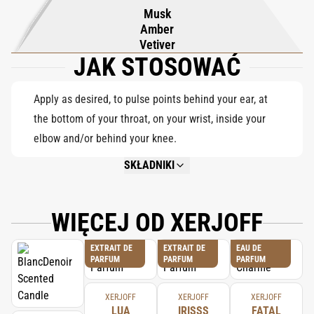
gładką, trwałą bazę. Dynamiczny, a jednocześnie dopracowany,
Musk
Torino25 to zapach unisex, który w każdym sprayu oddaje
Amber
świętowanie, pewność siebie i dziedzictwo.
Vetiver
JAK STOSOWAĆ
Apply as desired, to pulse points behind your ear, at
the bottom of your throat, on your wrist, inside your
elbow and/or behind your knee.
SKŁADNIKI
NOT AVAILABLE.
WIĘCEJ OD XERJOFF
EXTRAIT DE
EXTRAIT DE
EAU DE
PARFUM
PARFUM
PARFUM
XERJOFF
XERJOFF
XERJOFF
LUA
IRISSS
FATAL