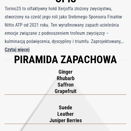
Torino25 to olfaktywny hołd Xerjoffa złożony zwycięstwu,
stworzony na cześć jego roli jako Srebrnego Sponsora Finałów
Nitto ATP od 2021 roku. Ten wyrafinowany zapach ucieleśnia
emocje związane z podnoszeniem trofeum zwycięzcy –
kulminacją poświęcenia, dyscypliny i triumfu. Zaprojektowany,
aby odzwierciedlać wdzięk pod presją i radość osiągnięć, Torino
Czytaj więcej
PIRAMIDA ZAPACHOWA
25 przekłada sportową doskonałość na zapach. Nawet flakon i
opakowanie nawiązują do uroczystego chaosu meczu
Ginger
finałowego, inspirowanego spontanicznymi śladami długopisu,
Rhubarb
jakie gracze zostawiają na obiektywie aparatu po zwycięstwie.
Saffron
Kompozycję otwiera energetyczny wybuch imbiru, grejpfruta,
Grapefruit
szafranu i rabarbaru, tworząc ekscytujące i nowoczesne
wprowadzenie. Serce odsłania wyrafinowaną grę skóry, jałowca i
Suede
Leather
zamszu, równoważąc moc z elegancją i fakturą. Gdy już opadnie,
Juniper Berries
ciepły bursztyn, zmysłowe piżmo i ziemista wetyweria tworzą