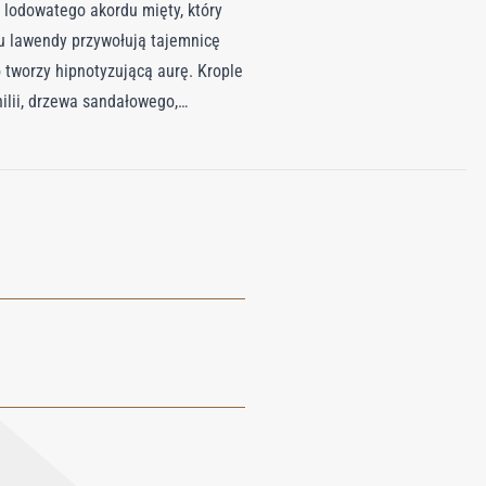
i lodowatego akordu mięty, który
u lawendy przywołują tajemnicę
 tworzy hipnotyzującą aurę. Krople
lii, drzewa sandałowego,
iei i prowadzą przez