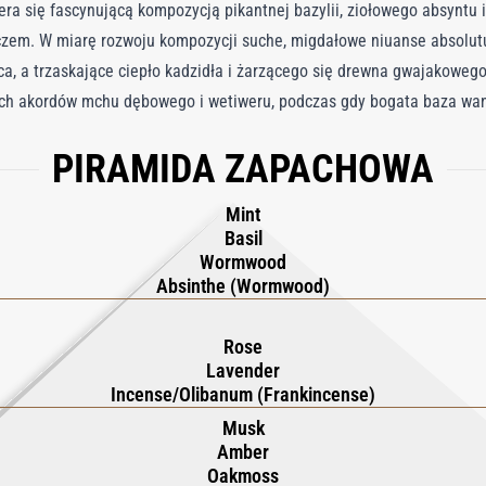
ra się fascynującą kompozycją pikantnej bazylii, ziołowego absyntu 
zem. W miarę rozwoju kompozycji suche, migdałowe niuanse absolut
a, a trzaskające ciepło kadzidła i żarzącego się drewna gwajakowego
ch akordów mchu dębowego i wetiweru, podczas gdy bogata baza wani
 i skóry dodaje głębi oraz intrygi. Białe piżma wnoszą promień nadz
PIRAMIDA ZAPACHOWA
e Memoir Man, zapach introspekcji i zmysłowości.
Mint
Basil
Wormwood
Absinthe (Wormwood)
Rose
Lavender
Incense/Olibanum (Frankincense)
Musk
Amber
Oakmoss