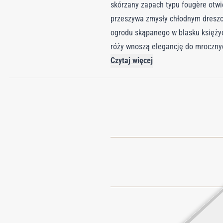
skórzany zapach typu fougère otwie
przeszywa zmysły chłodnym dreszc
ogrodu skąpanego w blasku księżyc
róży wnoszą elegancję do mroczny
syropowej ambry, miodowego tytoniu
Czytaj więcej
kontemplacyjną podróż, jaką kreuj