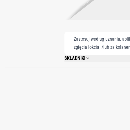
Zastosuj według uznania, apli
zgięcia łokcia i/lub za kolane
SKŁADNIKI
ALCOHOL DENAT. (SD ALCOHOL 40-B),
EUGENOL, BENZYL ALCOHOL, CITRAL, I