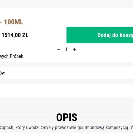
- 100ML
1514,00 ZŁ
Dodaj do kosz
wych Próbek
tów
OPIS
 zapach, który uwodzi zmysły prawdziwie gourmandową kompozycją. W 