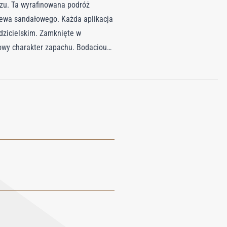
rzu. Ta wyrafinowana podróż
rzewa sandałowego. Każda aplikacja
dzicielskim. Zamknięte w
rowy charakter zapachu. Bodacious
j odważne piękno Bodacious i