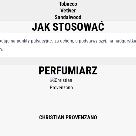
Tobacco
Vetiver
Sandalwood
JAK STOSOWAĆ
kując na punkty pulsacyjne: za uchem, u podstawy szyi, na nadgarstku
m.
PERFUMIARZ
 PARFUM (FRAGRANCE), COUMARIN, BENZYL BENZOATE, BENZYL CINNAMATE, AN
SOEUGENOL, CITRONELLOL, GERANIOL, FARNESOL.
CHRISTIAN PROVENZANO