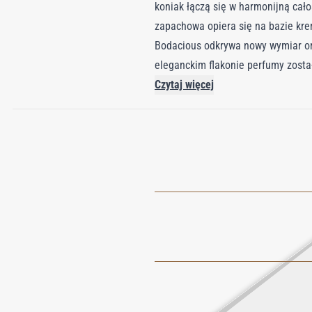
koniak łączą się w harmonijną cało
zapachowa opiera się na bazie krem
Bodacious odkrywa nowy wymiar ori
eleganckim flakonie perfumy zosta
to nie tylko perfumy, lecz doświa
Czytaj więcej
pozwól, by każda chwila stała się