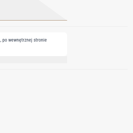
, po wewnętrznej stronie
ISE ALCOHOL, LINALOOL, LIMONENE,