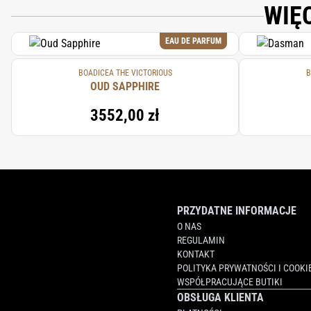
WIĘ
EAU DE PARFUM
BOADICEA THE VICTORIOUS
B
OUD SAPPHIRE
3552,00 zł
PRZYDATNE INFORMACJE
O NAS
REGULAMIN
KONTAKT
POLITYKA PRYWATNOŚCI I COOKI
WSPÓŁPRACUJĄCE BUTIKI
OBSŁUGA KLIENTA