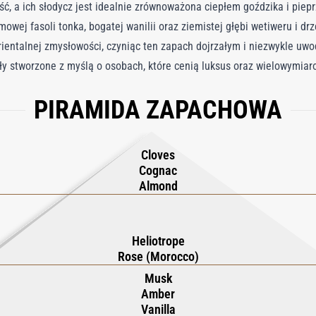
ść, a ich słodycz jest idealnie zrównoważona ciepłem goździka i piep
owej fasoli tonka, bogatej wanilii oraz ziemistej głębi wetiweru i d
entalnej zmysłowości, czyniąc ten zapach dojrzałym i niezwykle uwo
ły stworzone z myślą o osobach, które cenią luksus oraz wielowymia
dczenie wyrafinowanej przyjemności i ponadczasowej elegancji. Odkry
PIRAMIDA ZAPACHOWA
 zmysłową przygodą.
Cloves
Cognac
Almond
Heliotrope
Rose (Morocco)
Musk
Amber
Vanilla