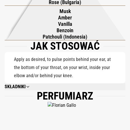
Rose (Bulgaria)
zarówno słodki, jak i odważny.
Musk
Amber
Vanilla
Benzoin
Patchouli (Indonesia)
JAK STOSOWAĆ
Apply as desired, to pulse points behind your ear, at
the bottom of your throat, on your wrist, inside your
elbow and/or behind your knee.
SKŁADNIKI
PERFUMIARZ
ALCOHOL DENAT., PARFUM (FRAGRANCE), AQUA (WATER), COUMARIN,
LINALOOL, LIMONENE, ANISE ALCOHOL, ISOEUGENOL, CITRONELLOL,
EUGENOL, GERANIOL, CITRAL.