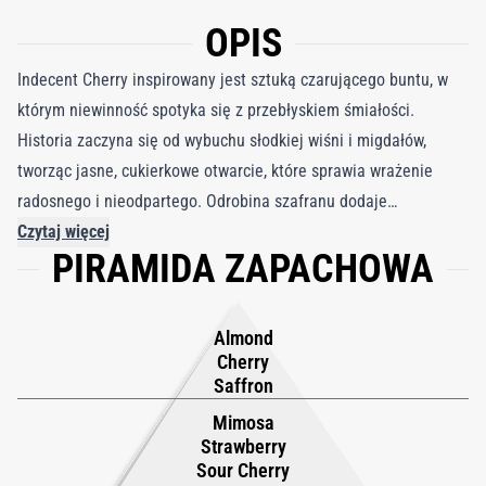
OPIS
Indecent Cherry inspirowany jest sztuką czarującego buntu, w
którym niewinność spotyka się z przebłyskiem śmiałości.
Historia zaczyna się od wybuchu słodkiej wiśni i migdałów,
tworząc jasne, cukierkowe otwarcie, które sprawia wrażenie
radosnego i nieodpartego. Odrobina szafranu dodaje
subtelnego ciepła, sugerując, że pod powierzchnią kryje się coś
Czytaj więcej
PIRAMIDA ZAPACHOWA
więcej niż zwykła słodycz, jak uśmiech, który kryje iskrę psot. W
miarę jak zapach się rozwija, serce odsłania żywą mieszankę
cierpkiej wiśni i truskawek, złagodzonych elegancją bułgarskiej
Almond
róży i mimozy. Ten zabawny kontrast równoważy młodzieńczy
Cherry
urok z wyrafinowanym urokiem. W bazie wanilia i ambra
Saffron
wtapiają się w indonezyjską paczulę, piżmo i benzoes, łącząc
Mimosa
słodycz w ciepłym, dojrzałym finiszu. Szlak jest przytulny, pewny
Strawberry
Sour Cherry
siebie i niezapomniany, pozostawiając po sobie ślad, który jest