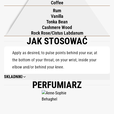
Coffee
drzewie kaszmirowym i labdanum, otulając słodycz miękkim,
Rum
żywicznym uściskiem. Szlak jest przytulny, wyrafinowany i
Vanilla
nieskończenie uzależniający, idealny do noszenia samodzielnie
Tonka Bean
lub w warstwach, aby przekształcić każdy zapach w dekadencki
Cashmere Wood
Rock Rose/Cistus Labdanum
podpis.
JAK STOSOWAĆ
Apply as desired, to pulse points behind your ear, at
the bottom of your throat, on your wrist, inside your
elbow and/or behind your knee.
SKŁADNIKI
PERFUMIARZ
ALCOHOL DENAT., PARFUM (FRAGRANCE), AQUA (WATER), COUMARIN,
CINNAMAL, EUGENOL.