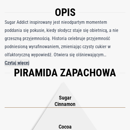
OPIS
Sugar Addict inspirowany jest nieodpartym momentem
poddania się pokusie, kiedy słodycz staje się obietnicą, a nie
grzeszną przyjemnością. Historia celebruje przyjemność
podniesioną wyrafinowaniem, zmieniając czysty cukier w
olfaktoryczną wypowiedź. Otwiera się olśniewającym
podmuchem krystalicznego cukru, jasnego i energetyzującego,
Czytaj więcej
PIRAMIDA ZAPACHOWA
złagodzonego ciepłym cynamonem i kremową wanilią. Odrobina
kakao dodaje głębi, tworząc warstwową słodycz, która jest
bogata, a jednocześnie wyrafinowana, jak pierwszy kęs
eleganckiego deseru przygotowanego z myślą o dorosłych. W
Sugar
miarę jak zapach się rozwija, pojawia się subtelna goryczka,
Cinnamon
która równoważy przyjemność. Ekstrakt kawy i absolut kakao
dają palone ciepło, a odrobina rumu dodaje mu alkoholowego
Cocoa
blasku, który pogłębia doznania. Baza osadza się w fasoli tonka,