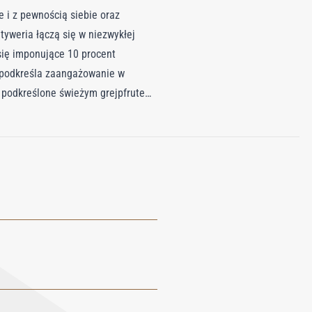
 i z pewnością siebie oraz
yweria łączą się w niezwykłej
się imponujące 10 procent
o podkreśla zaangażowanie w
, podkreślone świeżym grejpfrutem
cielską warstwę, która splata się z
r wirginijski łączy się z
Aimez-Moi Comme Je Suis wykracza
ieszankę odpowiedzialnie