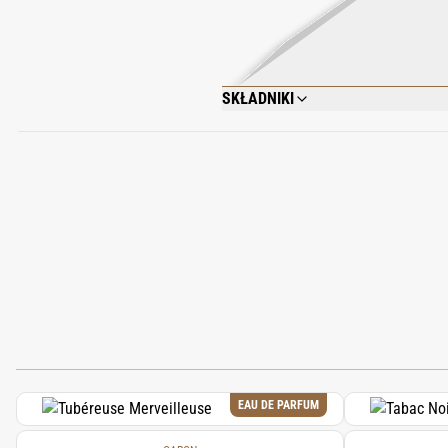
SKŁADNIKI
ALCOHOL DENAT., FRAGRANCE/PARFUM
CITRATE, LINALOOL, LIMONENE, HEXYL
60730, CI 14700, 82% VOL.
EAU DE PARFUM