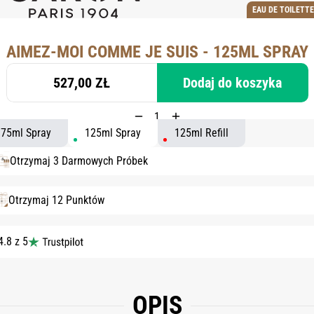
EAU DE TOILETTE
AIMEZ-MOI COMME JE SUIS - 125ML SPRAY
527,00 ZŁ
Dodaj do koszyka
75ml Spray
125ml Spray
125ml Refill
Otrzymaj 3 Darmowych Próbek
Otrzymaj 12 Punktów
4.8 z 5
OPIS