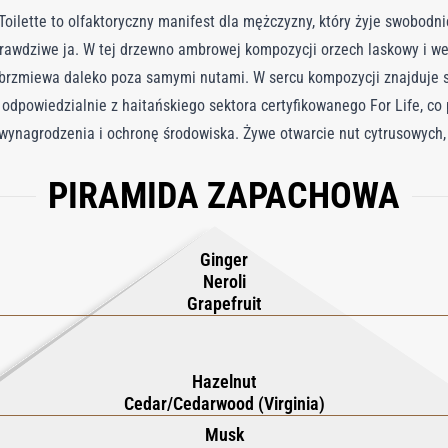
ilette to olfaktoryczny manifest dla mężczyzny, który żyje swobodnie
rawdziwe ja. W tej drzewno ambrowej kompozycji orzech laskowy i wet
ybrzmiewa daleko poza samymi nutami. W sercu kompozycji znajduje 
j odpowiedzialnie z haitańskiego sektora certyfikowanego For Life, c
wynagrodzenia i ochronę środowiska. Żywe otwarcie nut cytrusowych
do zapachu energię i witalność. Orzech laskowy dodaje bogatą, uwodzi
PIRAMIDA ZAPACHOWA
 uzależniającą aurę przyciągającą zmysły. W miarę rozwoju zapachu ced
otulając noszącego ciepłym i charyzmatycznym objęciem wetywerii. 
c się podróżą ku celebracji siebie i zamykając w sobie autentyczną m
Ginger
ją hołd naturze i istocie indywidualności.
Neroli
Grapefruit
Hazelnut
Cedar/Cedarwood (Virginia)
Musk