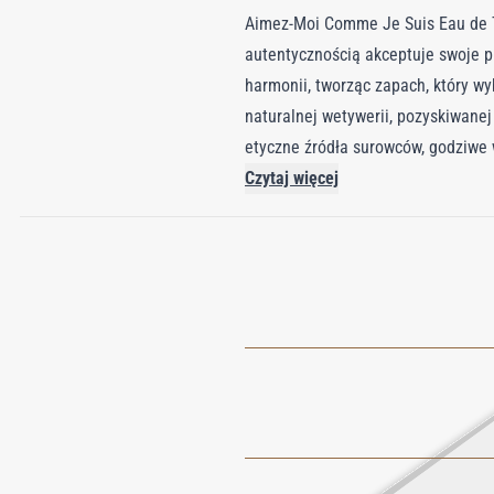
Aimez-Moi Comme Je Suis Eau de To
autentycznością akceptuje swoje p
harmonii, tworząc zapach, który w
naturalnej wetywerii, pozyskiwane
etyczne źródła surowców, godziwe 
i pikantnym ciepłem imbiru, wnosi 
Czytaj więcej
ziemistą głębią wetywerii, tworząc
absolutami tytoniu i bobu tonka, 
poza zwykłe pojęcie perfum, stają
pozyskanych składników, które odda