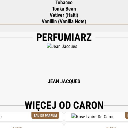
Tobacco
Tonka Bean
Vetiver (Haiti)
Vanillin (Vanilla Note)
PERFUMIARZ
, WATER/AQUA, BUTYL METHOXYDIBENZOYLMETHANE, ALCOHOL, TRIS (TETR
 CINNAMAL, CITRONELLOL, ALPHA-ISOMETHYL IONONE, COUMARIN, CITRAL, GER
JEAN JACQUES
WIĘCEJ OD CARON
EAU DE PARFUM