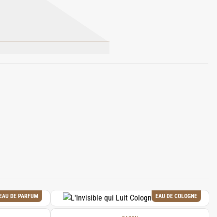
AMETHYLHYDROXYPIPERIDINOL)
ANIOL, CINNAMAL, CI 19140, CI
EAU DE PARFUM
EAU DE COLOGNE