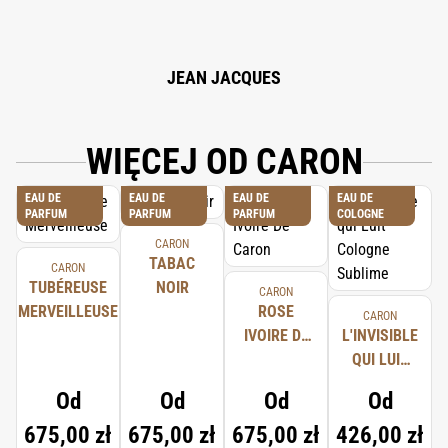
CITRONELLOL, ALPHA-ISOMETHYL IONONE, GERANIOL, CINNAMAL,
COUMARIN, CI 42090, CI 19140, 82% VOL.
JEAN JACQUES
WIĘCEJ OD CARON
EAU DE
EAU DE
EAU DE
EAU DE
PARFUM
PARFUM
PARFUM
COLOGNE
CARON
TABAC
CARON
TUBÉREUSE
NOIR
CARON
MERVEILLEUSE
ROSE
CARON
IVOIRE DE
L'INVISIBLE
CARON
QUI LUIT
COLOGNE
Od
Od
Od
Od
SUBLIME
675,00 zł
675,00 zł
675,00 zł
426,00 zł