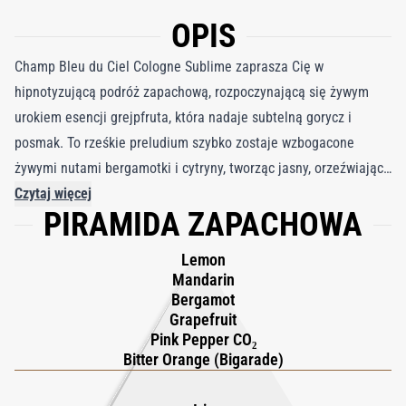
OPIS
Champ Bleu du Ciel Cologne Sublime zaprasza Cię w
hipnotyzującą podróż zapachową, rozpoczynającą się żywym
urokiem esencji grejpfruta, która nadaje subtelną gorycz i
posmak. To rześkie preludium szybko zostaje wzbogacone
żywymi nutami bergamotki i cytryny, tworząc jasny, orzeźwiający
wybuch cytrusów. Dodatek ekstraktu CO2 z różowego pieprzu
Czytaj więcej
PIRAMIDA ZAPACHOWA
dodaje ciepłego, pikantnego akcentu, intensyfikując świeżość
zapachu. W miarę ewolucji zapach się pogłębia, z ziemistą
Lemon
wetywerią na czele, równoważoną przez pudrową elegancję
Mandarin
betonu irysowego, który otula lawendę i piżmo miękkim,
Bergamot
Grapefruit
wyrafinowanym uściskiem. Champ Bleu du Ciel kończy się jako
Pink Pepper CO₂
wyrafinowany i trwały zapach, pozostawiając dopracowane,
Bitter Orange (Bigarade)
promienne wrażenie, które emanuje ponadczasowym
wyrafinowaniem. Z każdym spritzem wykracza poza zwykły