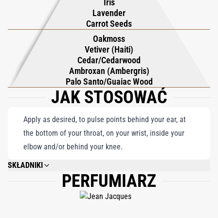
Iris
zapach i staje się charakterystycznym zapachem – niebiańską
Lavender
kompozycją, która celebruje elegancję prostoty, oddając
Carrot Seeds
wyrafinowaną esencję, która pięknie utrzymuje się na skórze i w
Oakmoss
Vetiver (Haiti)
pamięci.
Cedar/Cedarwood
Ambroxan (Ambergris)
Palo Santo/Guaiac Wood
JAK STOSOWAĆ
Apply as desired, to pulse points behind your ear, at
the bottom of your throat, on your wrist, inside your
elbow and/or behind your knee.
SKŁADNIKI
PERFUMIARZ
ALCOHOL DENAT., FRAGRANCE/PARFUM, WATER/AQUA, DIPROPYLENE
GLYCOL, LIMONENE, BUTYL METHOXYDIBENZOYLMETHANE,
ETHYLHEXYL METHOXYCINNAMATE, ETHYLHEXYL SALICYLATE, BHT,
ALCOHOL, TRIS (TETRAMETHYLHYDROXYPIPERIDINOL) CITRATE, METHYL
ANTHRANILATE, LINALOOL, CITRAL, HYDROXYCITRONELLAL,