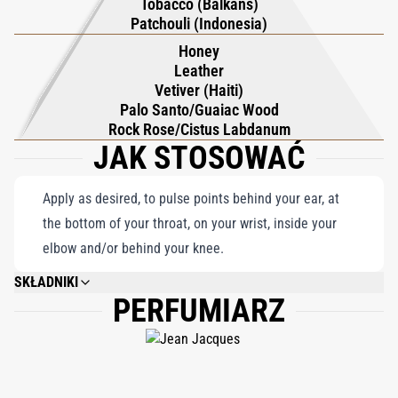
Tobacco (Balkans)
utrzymuje się na skórze. L'Heure Vagabonde osiąga harmonijną
Patchouli (Indonesia)
równowagę pomiędzy świeżością i wyrafinowaniem, oddając
Honey
esencję pragnienia podróży i wyrafinowania w mocnej,
Leather
Vetiver (Haiti)
eleganckiej kompozycji.
Palo Santo/Guaiac Wood
Rock Rose/Cistus Labdanum
JAK STOSOWAĆ
Apply as desired, to pulse points behind your ear, at
the bottom of your throat, on your wrist, inside your
elbow and/or behind your knee.
SKŁADNIKI
PERFUMIARZ
ALCOHOL DENAT., FRAGRANCE/PARFUM, WATER/AQUA, DIPROPYLENE
GLYCOL, LIMONENE, BUTYL METHOXYDIBENZOYLMETHANE,
ETHYLHEXYL METHOXYCINNAMATE, DIETHYLAMINO HYDROXYBENZOYL
HEXYL BENZOATE, ALCOHOL, TRIS (TETRAMETHYLHYDROXYPIPERIDINOL)
CITRATE, LINALOOL, CITRAL, GERANIOL, ALPHA-ISOMETHYL IONONE,
COUMARIN, CITRONELLOL, FARNESOL, EUGENOL, CI 14700, 82% VOL.