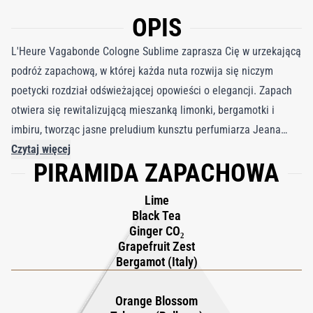
OPIS
L'Heure Vagabonde Cologne Sublime zaprasza Cię w urzekającą
podróż zapachową, w której każda nuta rozwija się niczym
poetycki rozdział odświeżającej opowieści o elegancji. Zapach
otwiera się rewitalizującą mieszanką limonki, bergamotki i
imbiru, tworząc jasne preludium kunsztu perfumiarza Jeana
Jacquesa. W tej pachnącej opowieści o Poetyckich
Czytaj więcej
PIRAMIDA ZAPACHOWA
Promenadach teksturowane ciepło wprowadzane jest przez
absolut tytoniowy – cenny, wieloaspektowy składnik, który
Lime
nadaje głębi i bogactwa. W centrum uwagi znajduje się
Black Tea
bałkański tytoń, któremu towarzyszy ziemista esencja drzewa
Ginger CO₂
Grapefruit Zest
gwajakowego, egzotycznej indonezyjskiej paczuli i dymnej
Bergamot (Italy)
haitańskiej wetywerii, tworząc mocny i wyrafinowany rdzeń. W
miarę ewolucji zapachu subtelne nuty miodu i skóry dodają
Orange Blossom
kolejnych warstw złożoności, nadając uzależniające ciepło, które