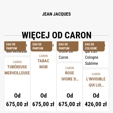
JEAN JACQUES
WIĘCEJ OD CARON
EAU DE
EAU DE
EAU DE
EAU DE
PARFUM
PARFUM
PARFUM
COLOGNE
CARON
TABAC
CARON
TUBÉREUSE
NOIR
CARON
MERVEILLEUSE
ROSE
CARON
IVOIRE DE
L'INVISIBLE
CARON
QUI LUIT
COLOGNE
Od
Od
Od
Od
SUBLIME
675,00 zł
675,00 zł
675,00 zł
426,00 zł