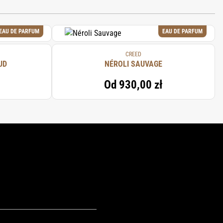
L, ALPHA-ISOMETHYL IONONE,
EAU DE PARFUM
EAU DE PARFUM
CREED
UD
NÉROLI SAUVAGE
Od
930,00 zł