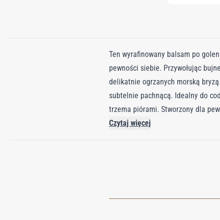
Ten wyrafinowany balsam po golen
pewności siebie. Przywołując bujne 
delikatnie ogrzanych morską bryzą.
subtelnie pachnącą. Idealny do co
trzema piórami. Stworzony dla pew
rytuału pielęgnacyjnego.
Czytaj więcej