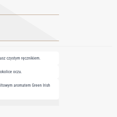
susz czystym ręcznikiem.
okolice oczu.
kultowym aromatem Green Irish
 PARFUM, GLYCERYL STEARATE,
TE, CAPRYLYL GLYCOL, 1,2-