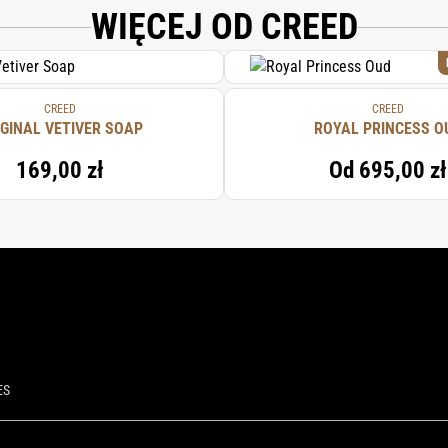
ESIN, TRIETHANOLAMINE, XANTHAN GUM, LIMONENE -TOCOPHEROL, LINALOO
WIĘCEJ OD CREED
ELLOL, GERANIOL -CITRIC ACID.
CREED
CREED
IGINAL VETIVER SOAP
ROYAL PRINCESS O
169,00 zł
Od
695,00 zł
ES