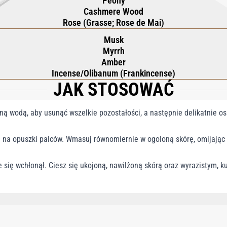
Peony
Cashmere Wood
Rose (Grasse; Rose de Mai)
Musk
Myrrh
Amber
Incense/Olibanum (Frankincense)
JAK STOSOWAĆ
ną wodą, aby usunąć wszelkie pozostałości, a następnie delikatnie o
u na opuszki palców. Wmasuj równomiernie w ogoloną skórę, omijając 
 się wchłonął. Ciesz się ukojoną, nawilżoną skórą oraz wyrazistym, 
E, PROPYLENE GLYCOL, CETEARYL ALCOHOL, PRUNUS AMYGDALUS DULCIS OIL,
ETEARETH-20, MENTHYL LACTATE, CARBOMER, CETEARETH-12, CETYL PALMITA