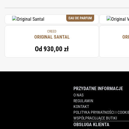
HEXANEDIOL, ALLANTOIN, CHLORPHEN
HYDROXYCITRONELLAL, CITRAL, CITRON
EAU DE PARFUM
CREED
ORIGINAL SANTAL
OR
Od
930,00 zł
PRZYDATNE INFORMACJE
O NAS
REGULAMIN
KONTAKT
POLITYKA PRYWATNOŚCI I COOKI
WSPÓŁPRACUJĄCE BUTIKI
OBSŁUGA KLIENTA