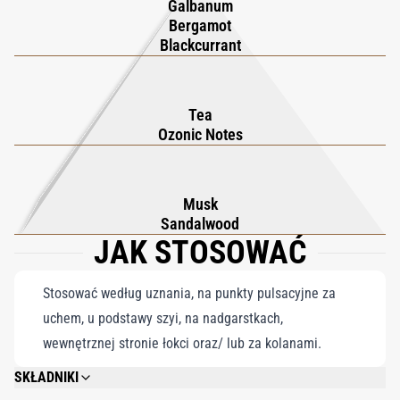
Galbanum
sobą świeży, inspirujący ślad niczym oddech alpejskiego
Bergamot
powietrza.
Blackcurrant
Tea
Ozonic Notes
Musk
Sandalwood
JAK STOSOWAĆ
Stosować według uznania, na punkty pulsacyjne za
uchem, u podstawy szyi, na nadgarstkach,
wewnętrznej stronie łokci oraz/ lub za kolanami.
SKŁADNIKI
ALCOOL (ALCOHOL), PARFUM (FRAGRANCE), AQUA (WATER), LIMONENE,