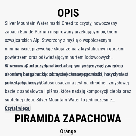
OPIS
Silver Mountain Water marki Creed to czysty, nowoczesny
zapach Eau de Parfum inspirowany urzekającym pięknem
szwajcarskich Alp. Stworzony z myślą o współczesnym
minimaliście, przywołuje skojarzenia z krystalicznym górskim
powietrzem oraz odświeżającym nurtem lodowcowych
strumieni. Kompozycja otwiera się jasnym, energetyzującym
W sercu zapachu zielona herbata płynnie łączy się z rześką,
akordem bergamotki i soczystej czarnej porzeczki, natychmiast
ozonową nutą, budząc obraz bezchmurnego nieba i czystych
pobudzając zmysły.
śnieżnych zboczy. Całość osadzona jest na chłodnej, zmysłowej
bazie z sandałowca i piżma, które nadają kompozycji ciepła oraz
subtelnej głębi. Silver Mountain Water to jednocześnie
orzeźwiający i elegancki bestseller z kolekcji Creed — symbol
Czytaj więcej
PIRAMIDA ZAPACHOWA
czystości, siły i swobodnej wyrafinowanej klasy. To
wszechstronny zapach, który sprawdzi się zarówno w miejskim
Orange
rytmie dnia, jak i podczas chwil blisko natury, pozostawiając za