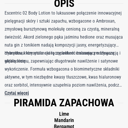
OPIS
Escentric 02 Body Lotion to luksusowe połączenie innowacyjnej
pielęgnacji skóry i sztuki zapachu, wzbogacone o Ambroxan,
zmysłową bursztynową molekułę cenioną za czystą, mineralną
świeżość. Akord zielonego pąka jaśminu hedione oraz musująca
nuta gin z tonikiem nadają kompozycji jasny, energetyzujący
charakter, który otula skórę zapachem emanującym elegancją i
Hybrydowa konsystencja łączy lekkość balsamu z odżywczą
witalnością.
głębią kremu, zapewniając długotrwałe nawilżenie i satynowe
wykończenie. Formuła wzbogacona o biomimetyczne składniki
aktywne, w tym niezbędne kwasy tłuszczowe, kwas hialuronowy
oraz sorbitol, intensywnie uzupełnia poziom nawilżenia, podczas
gdy fitosterole, skwalan, olej jojoba i masło shea przywracają
Czytaj więcej
PIRAMIDA ZAPACHOWA
skórze miękkość oraz naturalny blask. Dermatologicznie
testowany, nietestowany na zwierzętach i odpowiedni dla
Lime
każdego typu skóry, Escentric 02 Body Lotion podnosi codzienną
Mandarin
pielęgnację do rangi luksusowego rytuału sensorycznego,
Bergamot