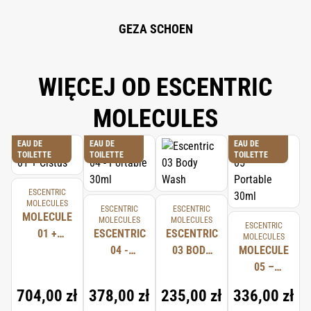
HYDROXYACETOPHENONE, MICROCRYSTALLINE CELLULOSE,
PHENOXYETHANOL, XANTHAN GUM, CETEARYL ALCOHOL, LACTIC ACID,
GEZA SCHOEN
CELLULOSE GUM, BENZOIC ACID, LIMONENE, DEHYDROACETIC ACID,
LINALOOL, CITRAL, ALPHA-ISOMETHYL IONONE, EUGENOL.
WIĘCEJ OD ESCENTRIC
MOLECULES
EAU DE
EAU DE
EAU DE
TOILETTE
TOILETTE
TOILETTE
ESCENTRIC
MOLECULES
ESCENTRIC
ESCENTRIC
MOLECULE
MOLECULES
MOLECULES
ESCENTRIC
01 +
ESCENTRIC
ESCENTRIC
MOLECULES
CISTUS
04 -
03 BODY
MOLECULE
PORTABLE
WASH
05 –
30ML
PORTABLE
704,00 zł
378,00 zł
235,00 zł
336,00 zł
30ML