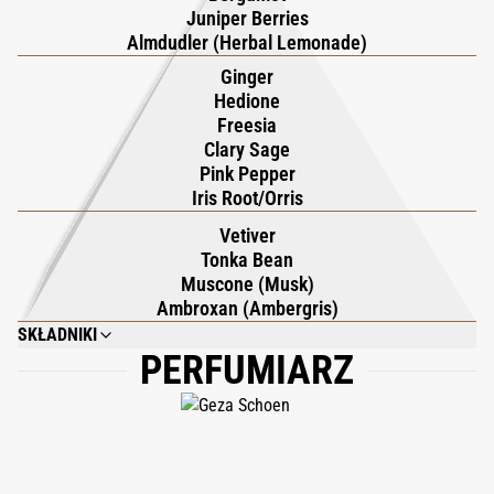
Juniper Berries
idealnie uzupełniając kultowy zapach i tworząc pełne
Almdudler (Herbal Lemonade)
doświadczenie Escentric.
Ginger
Hedione
Freesia
Clary Sage
Pink Pepper
Iris Root/Orris
Vetiver
Tonka Bean
Muscone (Musk)
Ambroxan (Ambergris)
SKŁADNIKI
PERFUMIARZ
AQUA (WATER), CAPRYLIC/CAPRIC TRIGLYCERIDE, HYDROGENATED COCO
GLYCERIDES, BUTYROSPERMUM PARKII (SHEA) BUTTER, RICINUS
COMMUNIS (CASTOR) SEED OIL, SORBITOL, C14-22 ALCOHOLS,
ISOPROPYL PALMITATE, PARFUM (FRAGRANCE), BENTONITE, CERA ALBA
(BEESWAX), SODIUM STEAROYL GLUTAMATE, SQUALANE, SODIUM
HYALURONATE, SIMMONDSIA CHINENSIS (JOJOBA) SEED OIL, BRASSICA
CAMPESTRIS (RAPESEED) STEROLS, C12-20 ALKYL GLUCOSIDE,