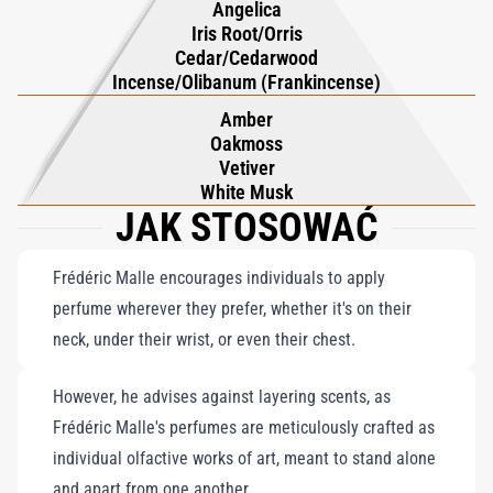
Angelica
płynnie łącząca rustykalne akcenty z wyrafinowaniem i
Iris Root/Orris
celebrująca męskość w jej najbardziej prawdziwej odsłonie.
Cedar/Cedarwood
Incense/Olibanum (Frankincense)
Amber
Oakmoss
Vetiver
White Musk
JAK STOSOWAĆ
Frédéric Malle encourages individuals to apply
perfume wherever they prefer, whether it's on their
neck, under their wrist, or even their chest.
However, he advises against layering scents, as
Frédéric Malle's perfumes are meticulously crafted as
individual olfactive works of art, meant to stand alone
and apart from one another.