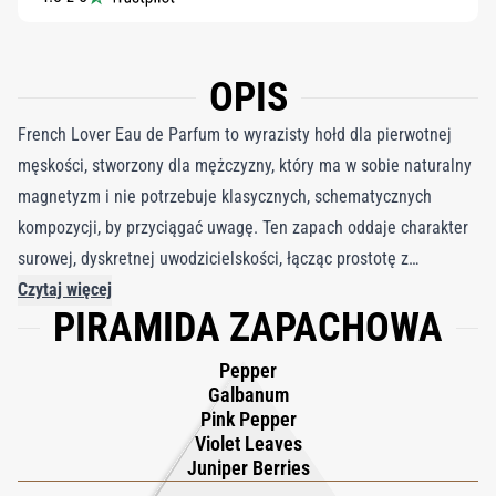
OPIS
French Lover Eau de Parfum to wyrazisty hołd dla pierwotnej
męskości, stworzony dla mężczyzny, który ma w sobie naturalny
magnetyzm i nie potrzebuje klasycznych, schematycznych
kompozycji, by przyciągać uwagę. Ten zapach oddaje charakter
surowej, dyskretnej uwodzicielskości, łącząc prostotę z
niepodrabialnym urokiem. W sercu French Lover spotykają się
Czytaj więcej
PIRAMIDA ZAPACHOWA
pikantna świeżość papryczki pimento, dzięgla i kwiatu jałowca z
ponadczasową elegancją cedru, ziemistą głębią paczuli oraz
Pepper
stabilizującą obecnością wetywerii. Całość podkreśla subtelna
Galbanum
złożoność galbanum i olibanum, które dodają aurę tajemnicy i
Pink Pepper
Violet Leaves
wzmacniają wrodzony urok mężczyzny. French Lover to coś
Juniper Berries
więcej niż perfumy, to deklaracja autentycznego przyciągania,