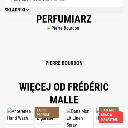
SKŁADNIKI
PERFUMIARZ
ALCOHOL DENAT., WATER\AQUA\EAU, FRAGRANCE (PARFUM), LIMONENE,
EUGENOL, LINALOOL, EVERNIA FURFURACEA (TREEMOSS) EXTRACT,
CITRAL, METHYL 2-OCTYNOATE, BENZYL BENZOATE, GERANIOL, BHT,
PENTAERYTHRITYL TETRA-DI-T-BUTYL HYDROXYHYDROCINNAMATE,
BENZOIC ACID.
PIERRE BOURDON
WIĘCEJ OD FRÉDÉRIC
MALLE
EAU DE
HAIR MIST
PARFUM
BRAK W
MAGAZYNIE