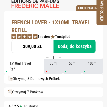
ZESTAW PRÓBEK
EAU DE PARFUM
FRENCH LOVER - 1X10ML TRAVEL
REFILL
1 review
Trustpilot
309,00 ZŁ
Dodaj do koszyka
1x10ml Travel
30ml
50ml
100ml
Refill
Otrzymaj 3 Darmowych Próbek
Otrzymaj 7 Punktów
4.8 z 5