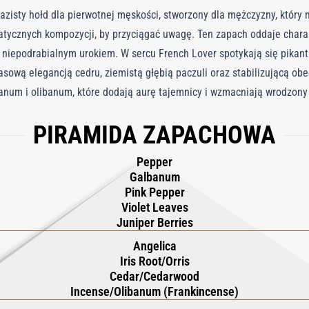
azisty hołd dla pierwotnej męskości, stworzony dla mężczyzny, który
atycznych kompozycji, by przyciągać uwagę. Ten zapach oddaje charak
z niepodrabialnym urokiem. W sercu French Lover spotykają się pikan
asową elegancją cedru, ziemistą głębią paczuli oraz stabilizującą ob
anum i olibanum, które dodają aurę tajemnicy i wzmacniają wrodzony
cja autentycznego przyciągania, płynnie łącząca rustykalne akcenty z
PIRAMIDA ZAPACHOWA
ej odsłonie.
Pepper
Galbanum
Pink Pepper
Violet Leaves
Juniper Berries
Angelica
Iris Root/Orris
Cedar/Cedarwood
Incense/Olibanum (Frankincense)