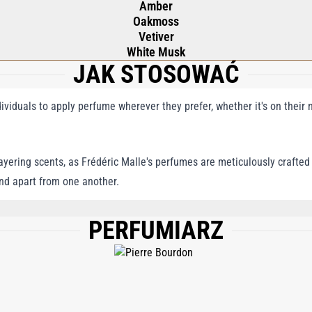
Amber
Oakmoss
Vetiver
White Musk
JAK STOSOWAĆ
viduals to apply perfume wherever they prefer, whether it's on their n
yering scents, as Frédéric Malle's perfumes are meticulously crafted 
and apart from one another.
PERFUMIARZ
RAGRANCE (PARFUM), LIMONENE, EUGENOL, LINALOOL, EVERNIA FURFURACEA 
NIOL, BHT, PENTAERYTHRITYL TETRA-DI-T-BUTYL HYDROXYHYDROCINNAMATE, 