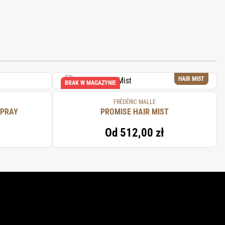
HAIR MIST
BRAK W MAGAZYNIE
FRÉDÉRIC MALLE
SPRAY
PROMISE HAIR MIST
Od
512,00 zł