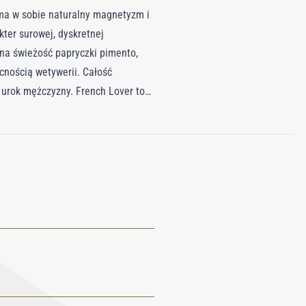
 ma w sobie naturalny magnetyzm i
ter surowej, dyskretnej
tna świeżość papryczki pimento,
ecnością wetywerii. Całość
 urok mężczyzny. French Lover to
 wyrafinowaniem i celebrująca