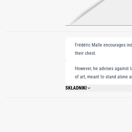
Frédéric Malle encourages indi
their chest.
However, he advises against la
of art, meant to stand alone 
SKŁADNIKI
ALCOHOL DENAT., WATER\AQUA\EAU, F
2-OCTYNOATE, BENZYL BENZOATE, GERA