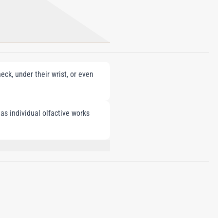
eck, under their wrist, or even
as individual olfactive works
(TREEMOSS) EXTRACT, CITRAL, METHYL
BENZOIC ACID.