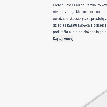
French Lover Eau de Parfum to wyr
nie potrzebuje klasycznych, schem
uwodzicielskości, łącząc prostotę 
dzięgla i kwiatu jałowca z ponadcz
podkreśla subtelna złożoność galb
coś więcej niż perfumy, to deklara
Czytaj więcej
męskość w jej najbardziej prawdziw