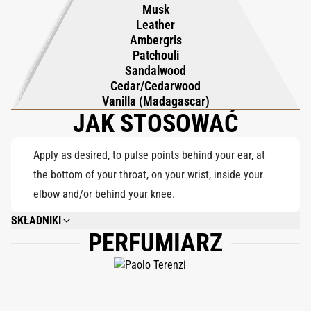
paczula singapurska i madagaskarska wanilia – wzbogacone
Musk
skórą, ambrą i piżmem. Arge to zapach magnetycznego piękna,
Leather
Ambergris
alchemia ziemi i nieba, która pozostawia niezapomniany,
Patchouli
świetlisty ślad.
Sandalwood
Cedar/Cedarwood
Vanilla (Madagascar)
JAK STOSOWAĆ
Apply as desired, to pulse points behind your ear, at
the bottom of your throat, on your wrist, inside your
elbow and/or behind your knee.
SKŁADNIKI
PERFUMIARZ
ALCOHOL DENAT., PARFUM (FRAGRANCE), BENZYL SALICYLATE,
HYDROXYCITRONELLAL, COUMARIN, LINALOOL, BENZYL ALCOHOL,
LIMONENE, FARNESOL, BENZYL BENZOATE.