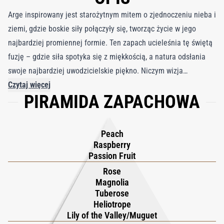
Arge inspirowany jest starożytnym mitem o zjednoczeniu nieba i
ziemi, gdzie boskie siły połączyły się, tworząc życie w jego
najbardziej promiennej formie. Ten zapach ucieleśnia tę świętą
fuzję – gdzie siła spotyka się z miękkością, a natura odsłania
swoje najbardziej uwodzicielskie piękno. Niczym wizja
zaczerpnięta z ogrodu Eden, Argès uchwycił moment, w którym
Czytaj więcej
PIRAMIDA ZAPACHOWA
ziemia oddycha, a niebiosa odpowiadają, tworząc perfumy, które
sprawiają wrażenie zarówno pierwotnego, jak i niebiańskiego.
Początek eksploduje świetlistymi nutami owocowymi:
Peach
brzoskwinią romańską, rzadką maliną dolomicką i brazylijską
Raspberry
marakują, przywołując obfitość mitycznego sadu. W sercu
Passion Fruit
rozwija się bogata kwiatowa harmonia, w której magnolia,
Rose
Magnolia
tuberoza, konwalia, róża bułgarska i heliotrop splatają się w
Tuberose
hipnotycznym uścisku. Podstawą kompozycji są szlachetne
Heliotrope
drzewa i żywice – australijskie drzewo sandałowe, cedr atlaski,
Lily of the Valley/Muguet