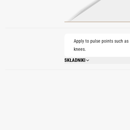
Apply to pulse points such as 
knees.
SKŁADNIKI
ALCOHOL DENAT., PARFUM (FRAGRANCE
CITRUS LIMON (LEMON) PEEL OIL, AL
BENZYL ALCOHOL, CITRONELLOL, GERA
ETHYLHEXYL SALICYLATE, ROSE KETONE