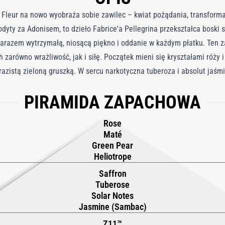
Fleur na nowo wyobraża sobie zawilec – kwiat pożądania, transformac
odyty za Adonisem, to dzieło Fabrice'a Pellegrina przekształca bosk
a zarazem wytrzymałą, niosącą piękno i oddanie w każdym płatku. Ten
 zarówno wrażliwość, jak i siłę. Początek mieni się kryształami róży 
zistą zieloną gruszką. W sercu narkotyczna tuberoza i absolut jaśmi
franem dla subtelnego ciepła i głębi. Baza zakotwicza kwiatowy bla
PIRAMIDA ZAPACHOWA
ROX® SUPER nadaje nowoczesną, skórzaną zmysłowość. Gładka, drzew
wyrafinowaną strukturą, tworząc zapach, który jest zarówno eteryczny
Rose
Maté
Green Pear
Heliotrope
Saffron
Tuberose
Solar Notes
Jasmine (Sambac)
Z11™