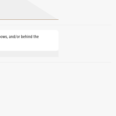
lbows, and/or behind the
YL SALICYLATE, LINALYL ACETATE,
THYL PHENETHYL ACETATE, COUMARIN,
, BUTYL METHOXYDIBENZOYLMETHANE,
L, ISOEUGENYL ACETATE, LINALOOL.