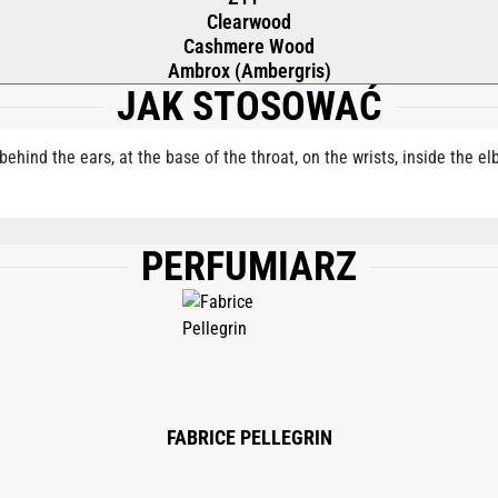
Clearwood
Cashmere Wood
Ambrox (Ambergris)
JAK STOSOWAĆ
behind the ears, at the base of the throat, on the wrists, inside the e
PERFUMIARZ
), AQUA (WATER/EAU), TETRAMETHYL ACETYLOCTAHYDRONAPHTHALENES, BENZ
PHA-ISOMETHYL IONONE, LIMONENE, ETHYLHEXYL METHOXYCINNAMATE, DIME
NYL ACETATE, BETA-CARYOPHYLLENE, BENZYL BENZOATE, VANILLIN, PINENE
S, FARNESOL, TERPINEOL, GERANIOL, HYDROXYCITRONELLAL, CITRAL, EUGENO
FABRICE PELLEGRIN