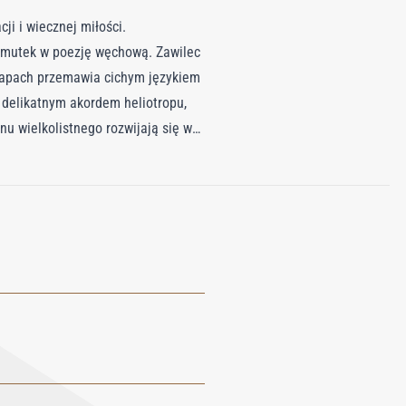
ji i wiecznej miłości.
i smutek w poezję węchową. Zawilec
 zapach przemawia cichym językiem
i delikatnym akordem heliotropu,
nu wielkolistnego rozwijają się w
sk w drzewie kaszmirowym i
na i świetlista kompozycja
, jak i trwały.