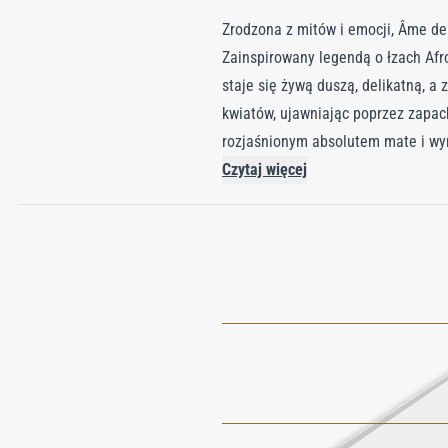
Zrodzona z mitów i emocji, Âme de 
Zainspirowany legendą o łzach Afr
staje się żywą duszą, delikatną, 
kwiatów, ujawniając poprzez zapach
rozjaśnionym absolutem mate i wyra
słonecznym blasku, wzbogacone sza
Czytaj więcej
Clearwood Z11™, podczas gdy AMB
równoważy intensywność kwiatową z 