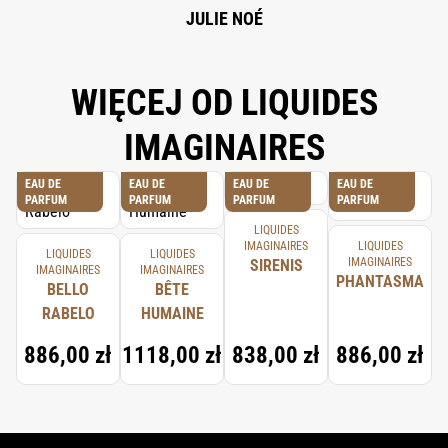
TERPINOLENE, TERPINEOL, GERANIOL, ALPHA-TERPINENE, EUCALYPTUS
JULIE NOÉ
GLOBULUS OIL, CITRONELLOL, BENZYL SALICYLATE, ISOEUGENOL.
WIĘCEJ OD LIQUIDES
IMAGINAIRES
EAU DE
EAU DE
EAU DE
EAU DE
PARFUM
PARFUM
PARFUM
PARFUM
LIQUIDES
IMAGINAIRES
LIQUIDES
LIQUIDES
LIQUIDES
IMAGINAIRES
SIRENIS
IMAGINAIRES
IMAGINAIRES
PHANTASMA
BELLO
BÊTE
RABELO
HUMAINE
886,00 zł
1118,00 zł
838,00 zł
886,00 zł