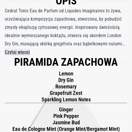
OPIS
Cedrat Tonic Eau de Parfum od Liquides Imaginaires to żywa,
orzeźwiająca kompozycja zapachowa, stworzona, by pobudzić
zmysły eksplozją cytrusowej energii. Inspirowany świeżością
idealnie wymieszanego koktajlu, otwiera się akordem London
Dry Gin, musującą skórką grejpfruta oraz bąbelkowymi nutami
cytrusowymi, podkreślonymi recyklingową cytryną i
Czytaj więcej
PIRAMIDA ZAPACHOWA
aromatycznym rozmarynem. Ten olśniewający początek
uchwyca rześką ekscytację pierwszego łyku – odważną i
Lemon
orzeźwiającą. W sercu zapachu chłodna mieszanka imbiru Orpur,
Dry Gin
połączenia mięty z bergamotką oraz zielonych pąków jaśminu
Rosemary
Grapefruit Zest
dodaje głębi ziołowej i złożoności, równoważona subtelnym
Sparkling Lemon Notes
ciepłem różowego pieprzu. W miarę rozwijania się kompozycji
Ginger
baza oferuje czysty, pobudzający kontrast – lodowe piżma i
Pink Pepper
drzewo bursztynowe splatają się z absolutem nasion ambrette,
Jasmine Bud
żywicą elemi i odzyskanym Akigalawood, nadając strukturę i
Eau de Cologne Mint (Orange Mint/Bergamot Mint)