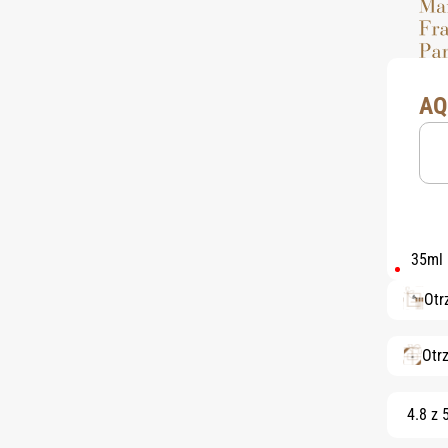
AQ
35ml
Otr
Otr
4.8 z 