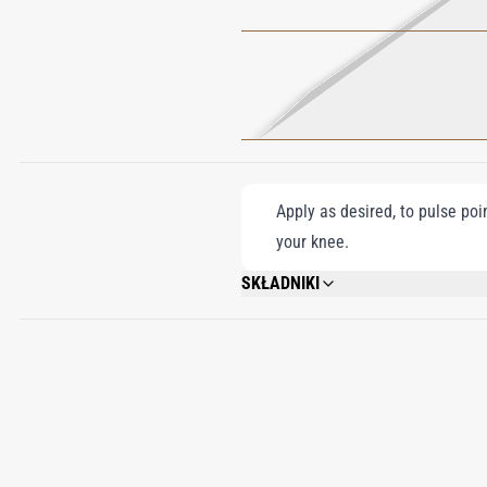
Apply as desired, to pulse poi
your knee.
SKŁADNIKI
ALCOHOL; PARFUM (FRAGRANCE); AQUA 
ETHYLHEXYL METHOXYCINNAMATE; AMY
ALCOHOL; AMYLCINNAMYL ALCOHOL; HEXY