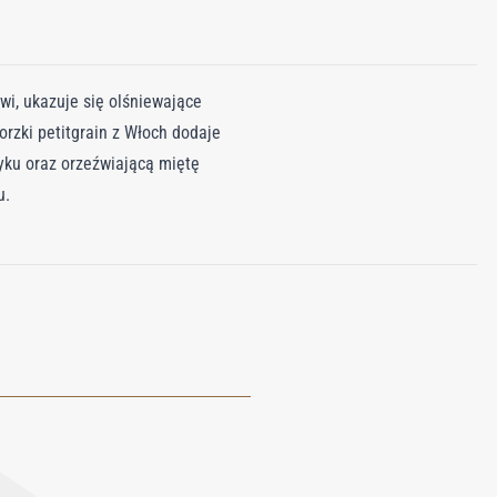
wi, ukazuje się olśniewające
gorzki petitgrain z Włoch dodaje
yku oraz orzeźwiającą miętę
u.