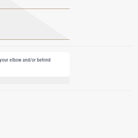
e your elbow and/or behind
; GERANIOL; LINALOOL; CITRONELLOL;
ZYL BENZOATE; ISOEUGENOL; BENZYL
0 (BLUE 1).