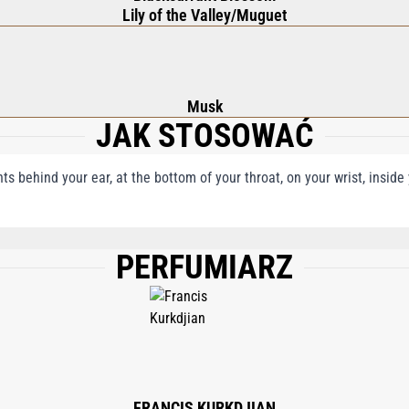
Lily of the Valley/Muguet
Musk
JAK STOSOWAĆ
nts behind your ear, at the bottom of your throat, on your wrist, insid
PERFUMIARZ
(WATER); ALPHA-ISOMETHYL IONONE; BENZYL SALICYLATE; LIMONENE; CITRAL
L CINNAMAL; BHT; DIETHYLAMINO HYDROXYBENZOYL HEXYL BENZOATE; BEN
L CINNAMAL; EUGENOL; CI 14700 (RED 4); CI 60730 (EXT. VIOLET 2); CI 4209
FRANCIS KURKDJIAN