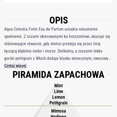
OPIS
Aqua Celestia Forte Eau de Parfum uosabia nieustanne
spełnienie. Z oczami skierowanymi ku horyzontowi, ukazuje się
olśniewające otwarcie, gdy słońce przebija się przez linię
łączącą błękitne niebo i morze. Delikatny, a zarazem lekko
gorzki petitgrain z Włoch dodaje blasku słonecznym, owocowym
nutom Aqua Celestia, które wyrażają się poprzez esencję
Czytaj więcej
PIRAMIDA ZAPACHOWA
limonki z Meksyku oraz orzeźwiającą miętę Mitcham. Aqua
Celestia Forte Eau de Parfum odzwierciedla świetlistość
Mint
świeżego i cytrusowego zapachu.
Lime
Lemon
Petitgrain
Mimosa
Hedione