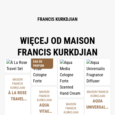
HEXYL CINNAMAL; EUGENOL; CI 14700 (RED 4); CI 60730 (EXT. VIOLET 2);
CI 42090 (BLUE 1).
FRANCIS KURKDJIAN
WIĘCEJ OD MAISON
FRANCIS KURKDJIAN
EAU DE
PARFUM
MAISON
FRANCIS
KURKDJIAN
MAISON
MAISON FRANCIS
À LA ROSE
FRANCIS
KURKDJIAN
TRAVEL
KURKDJIAN
AQUA
MAISON
SET
AQUA
UNIVERSALIS
FRANCIS
VITAE
KURKDJIAN
FRAGRANCE