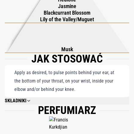
Jasmine
Blackcurrant Blossom
Lily of the Valley/Muguet
Musk
JAK STOSOWAĆ
Apply as desired, to pulse points behind your ear, at
the bottom of your throat, on your wrist, inside your
elbow and/or behind your knee.
SKŁADNIKI
PERFUMIARZ
ALCOHOL; PARFUM (FRAGRANCE); AQUA (WATER); ALPHA-ISOMETHYL
IONONE; BENZYL SALICYLATE; LIMONENE; CITRAL; GERANIOL; LINALOOL;
CITRONELLOL; ETHYLHEXYL METHOXYCINNAMATE; AMYL CINNAMAL;
BHT; DIETHYLAMINO HYDROXYBENZOYL HEXYL BENZOATE; BENZYL
BENZOATE; ISOEUGENOL; BENZYL ALCOHOL; AMYLCINNAMYL ALCOHOL;