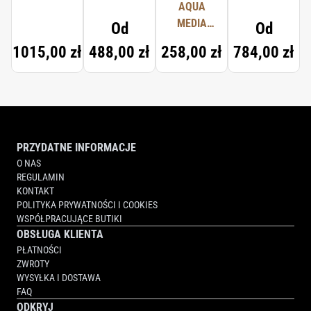
COLOGNE
AQUA
DIFFUSER
FORTE
MEDIA
Od
Od
COLOGNE
1015,00 zł
488,00 zł
258,00 zł
784,00 zł
FORTE
SCENTED
HAND
CREAM
PRZYDATNE INFORMACJE
O NAS
REGULAMIN
KONTAKT
POLITYKA PRYWATNOŚCI I COOKIES
WSPÓŁPRACUJĄCE BUTIKI
OBSŁUGA KLIENTA
PŁATNOŚCI
ZWROTY
WYSYŁKA I DOSTAWA
FAQ
ODKRYJ