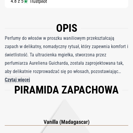
4.8 z 5
OPIS
Perfumy do włosów w proszku waniliowym przekształcają
zapach w delikatny, nomadyczny rytuał, który zapewnia komfort i
świetlistość. Ta ultracienka mgiełka, stworzona przez
perfumiarza Aureliena Guicharda, została zaprojektowana tak,
aby delikatnie rozprowadzać się po włosach, pozostawiając
wyrafinowany, intymny ślad, który porusza się naturalnie przy
Czytaj więcej
PIRAMIDA ZAPACHOWA
każdym ruchu. Odżywcza formuła o obniżonej zawartości
alkoholu została wzbogacona ochronnymi składnikami
aktywnymi, które pomagają zachować miękkość, połysk i
elastyczność, zamieniając każdy spray w chwilę pielęgnacji i
cichej rozkoszy. Kompozycję otwiera świetlista słodycz
Vanilla (Madagascar)
madagaskarskiej wanilii, tworząc natychmiastowe poczucie