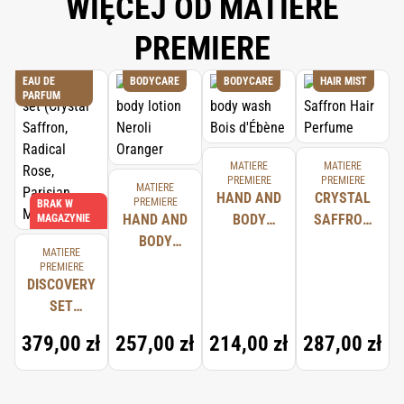
WIĘCEJ OD MATIERE
PREMIERE
EAU DE
BODYCARE
BODYCARE
HAIR MIST
PARFUM
MATIERE
MATIERE
PREMIERE
PREMIERE
MATIERE
HAND AND
CRYSTAL
PREMIERE
BRAK W
HAND AND
BODY
SAFFRON
MAGAZYNIE
BODY
WASH BOIS
HAIR
MATIERE
LOTION
D'ÉBÈNE
PERFUME
PREMIERE
DISCOVERY
NEROLI
SET
ORANGER
(CRYSTAL
379,00 zł
257,00 zł
214,00 zł
287,00 zł
SAFFRON,
RADICAL
ROSE,