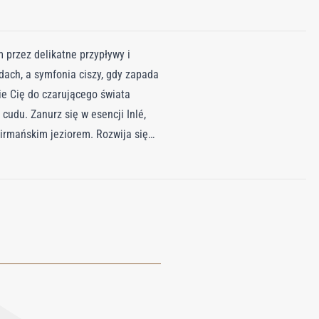
 przez delikatne przypływy i
odach, a symfonia ciszy, gdy zapada
ie Cię do czarującego świata
udu. Zanurz się w esencji Inlé,
rmańskim jeziorem. Rozwija się
dzone przez odurzający olejek
zapachów i smaków, na czele której
świętowania, której towarzyszy
esencję dryfujących chmur i