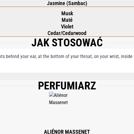
Jasmine (Sambac)
Musk
Maté
Violet
Cedar/Cedarwood
JAK STOSOWAĆ
nts behind your ear, at the bottom of your throat, on your wrist, insid
PERFUMIARZ
), AQUA (WATER), LINALOOL, LIMONENE, CITRONELLOL, HYDROXYCITRONELLAL
, BENZYL ALCOHOL, GERANIOL.
ALIÉNOR MASSENET