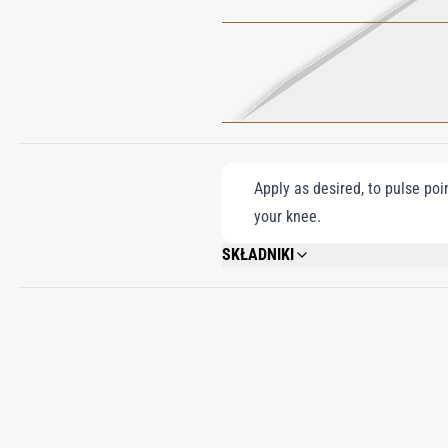
Apply as desired, to pulse poi
your knee.
SKŁADNIKI
ALCOHOL DENAT., PARFUM (FRAGRANCE
ISOMETHYL IONONE, EUGENOL, CITRAL