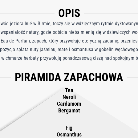
OPIS
wód jeziora Inlé w Birmie, toczy się w wdzięcznym rytmie dyktowanym
je wspaniałość natury, gdzie odbicia nieba mienią się w dziewiczych w
é Eau de Parfum, zapach, który przywołuje eteryczną zadumę, przenies
zycja splata nuty jaśminu, mate i osmantusa w gobelin węchowego c
 w chmurze herbaty przywołują ponadczasową ciszę nad spokojnym bi
nu, przypominający bogate pałace sunące po powierzchni wody, prowa
PIRAMIDA ZAPACHOWA
ych ogrodów i bujnych sadów, bogactwo natury splata opowieść pełną 
Gdy brzask skąpie jezioro w pierwszym świetle, wyłania się symfonia 
Tea
ód połyskującego jeziora i bursztynowego nieba, Maté Absolut oddaje 
Neroli
Inlé – gdzie sny pachną osmantusem, mate i jaśminem.
Cardamom
Bergamot
Fig
Osmanthus