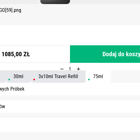
1085,00 ZŁ
Dodaj do kosz
30ml
3x10ml Travel Refill
75ml
wych Próbek
tów