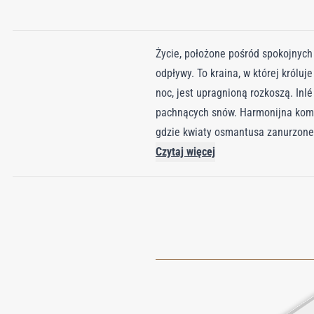
Życie, położone pośród spokojnych 
odpływy. To kraina, w której królu
noc, jest upragnioną rozkoszą. Inl
pachnących snów. Harmonijna kompo
gdzie kwiaty osmantusa zanurzone
oszałamiający urok absolutu jaśmi
Czytaj więcej
bergamotki. Tutaj, wśród pływając
stoi wspaniały absolut osmantusa. 
orzeźwiający olejek miętowy. Pośr
promieniujących świateł. To jest 