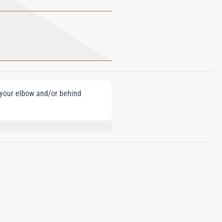
e your elbow and/or behind
, BENZYL BENZOATE, ALPHA-