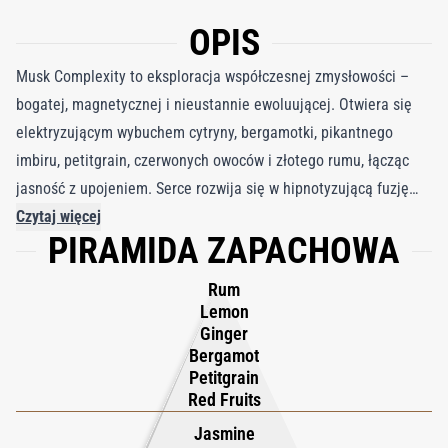
OPIS
Musk Complexity to eksploracja współczesnej zmysłowości –
bogatej, magnetycznej i nieustannie ewoluującej. Otwiera się
elektryzującym wybuchem cytryny, bergamotki, pikantnego
imbiru, petitgrain, czerwonych owoców i złotego rumu, łącząc
jasność z upojeniem. Serce rozwija się w hipnotyzującą fuzję
kwiatu czekolady, jaśminu, labdanum i kardamonu, gdzie słodycz
Czytaj więcej
PIRAMIDA ZAPACHOWA
i przyprawa splatają się w doskonałej harmonii, tworząc aurę
dekadenckiego uroku. W miarę jak zapach się pogłębia, cukier
Rum
demerara, skórka cynamonu, paczula, drzewo gwajakowe i
Lemon
drzewo sandałowe łączą się z niezwykłym akordem piżma –
Ginger
Bergamot
piżma, muscenonu, exaltone, fixolidu i cywetonu. Ta
Petitgrain
skomplikowana mieszanka otula skórę aksamitnym ciepłem,
Red Fruits
zarówno dzikim, jak i intymnym. Musk Complexity urzeka głębią,
Jasmine
fakturą i wyrafinowaniem – współczesne arcydzieło, które na