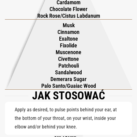
Cardamom
nowo definiuje pożądanie poprzez warstwy światła, cienia i
Chocolate Flower
zmysłowego rezonansu.
Rock Rose/Cistus Labdanum
Musk
Cinnamon
Exaltone
Fixolide
Muscenone
Civettone
Patchouli
Sandalwood
Demerara Sugar
Palo Santo/Guaiac Wood
JAK STOSOWAĆ
Apply as desired, to pulse points behind your ear, at
the bottom of your throat, on your wrist, inside your
elbow and/or behind your knee.