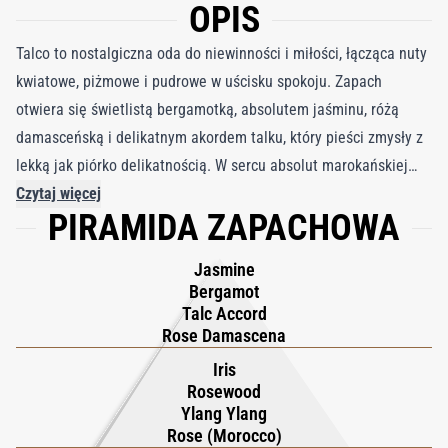
OPIS
Talco to nostalgiczna oda do niewinności i miłości, łącząca nuty
kwiatowe, piżmowe i pudrowe w uścisku spokoju. Zapach
otwiera się świetlistą bergamotką, absolutem jaśminu, różą
damasceńską i delikatnym akordem talku, który pieści zmysły z
lekką jak piórko delikatnością. W sercu absolut marokańskiej
róży, ylang-ylang, irys i drzewo różane rozwijają się z wdziękiem,
Czytaj więcej
PIRAMIDA ZAPACHOWA
tworząc bukiet ciepła i spokojnego piękna, które sprawia
wrażenie zarówno intymnego, jak i ponadczasowego. W miarę
Jasmine
jak zapach się pogłębia, wanilia, fasolka tonka, bursztyn, cenne
Bergamot
drzewa i piżmo tworzą kremowe, zmysłowe wykończenie, które
Talc Accord
utrzymuje się niczym delikatny dotyk. Talco to czystość
Rose Damascena
przemieniona w perfumy – poetyckie połączenie delikatności i
Iris
emocji, które przywołuje komfort, spokój i wieczną łaskę ludzkiej
Rosewood
Ylang Ylang
więzi.
Rose (Morocco)