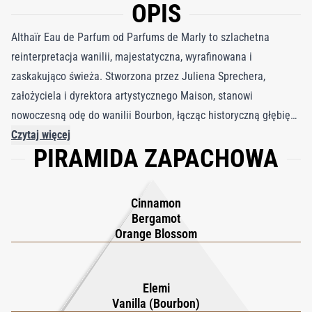
OPIS
Althaïr Eau de Parfum od Parfums de Marly to szlachetna
reinterpretacja wanilii, majestatyczna, wyrafinowana i
zaskakująco świeża. Stworzona przez Juliena Sprechera,
założyciela i dyrektora artystycznego Maison, stanowi
nowoczesną odę do wanilii Bourbon, łącząc historyczną głębię
ze współczesnym wyrafinowaniem. Wanilia, bezpośrednia
Czytaj więcej
PIRAMIDA ZAPACHOWA
potomkini odmiany po raz pierwszy sprowadzonej do Francji za
panowania Ludwika XV, zakorzenia zapach w wspaniałości złotej
ery francuskiego perfumiarstwa, jednocześnie odsłaniając
Cinnamon
innowacyjny i promienny charakter. Ta wykwintna kompozycja z
Bergamot
łatwością równoważy ciepło i blask, a naturalne bogactwo
Orange Blossom
wanilii zostaje wyniesione przez wyrafinowane warstwy
cytrusów, przypraw i drzew. Althaïr emanuje dyskretną opulencją
Elemi
i oddaje istotę ponadczasowej elegancji oraz nowoczesnej
Vanilla (Bourbon)
atrakcyjności. Stworzona dla tych, którzy cenią kunszt i