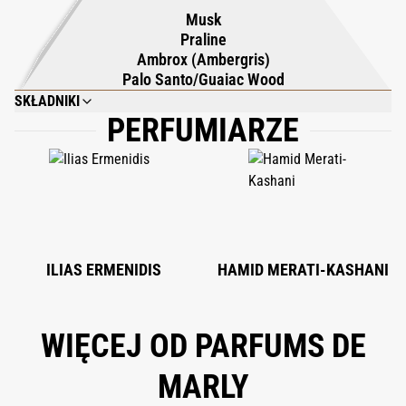
Musk
autentyczność, oferuje zmysłową podróż pełną wyrafinowania,
Praline
zapach, który pozostaje niczym podpis i celebruje trwałe piękno
Ambrox (Ambergris)
rzemiosła Parfums de Marly.
Palo Santo/Guaiac Wood
SKŁADNIKI
PERFUMIARZE
ALCOHOL DENAT., PARFUM (FRAGRANCE), AQUA (WATER), LIMONENE,
LINALOOL, TOCOPHEROL, CITRAL, GERANIOL.
ILIAS ERMENIDIS
HAMID MERATI-KASHANI
WIĘCEJ OD PARFUMS DE
MARLY