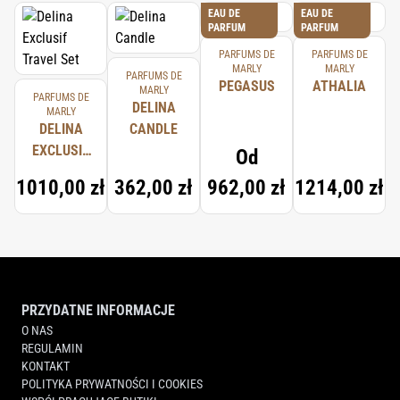
EAU DE
EAU DE
PARFUM
PARFUM
PARFUMS DE
PARFUMS DE
MARLY
MARLY
PARFUMS DE
PEGASUS
ATHALIA
MARLY
PARFUMS DE
DELINA
MARLY
DELINA
CANDLE
EXCLUSIF
Od
TRAVEL
1010,00 zł
362,00 zł
962,00 zł
1214,00 zł
SET
PRZYDATNE INFORMACJE
O NAS
REGULAMIN
KONTAKT
POLITYKA PRYWATNOŚCI I COOKIES