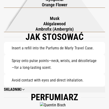
delikatna nimfa rozwijają się wraz z elegancką wetywerią,
Orange Flower
nadając miękkości i struktury. Baza układa się w zmysłową
mieszankę drewna akigala, ambrofixu i piżma, pozostawiając
Musk
ciepłą, piżmową ścieżkę, która jest pocieszająca, współczesna i
Akigalawood
nieodparcie gładka. Valaya to dyskretny luksus – pełen wdzięku,
Ambrofix (Ambergris)
JAK STOSOWAĆ
pewny siebie i po cichu uzależniający.
Insert a refill into the Parfums de Marly Travel Case.
Spray onto pulse points—neck, wrists, and décolletage
—for a long-lasting scent.
Avoid contact with eyes and direct inhalation.
SKŁADNIKI
PERFUMIARZ
ALCOHOL DENAT., PARFUM (FRAGRANCE), AQUA (WATER), LIMONENE,
LINALOOL, BHT, CITRAL.