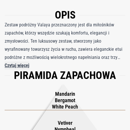
OPIS
Zestaw podróżny Valaya przeznaczony jest dla miłośników
zapachów, którzy wszędzie szukają komfortu, elegancji i
zmysłowości. Ten luksusowy zestaw, stworzony jako
wyrafinowany towarzysz życia w ruchu, zawiera eleganckie etui
podróżne z możliwością wielokrotnego napełniania oraz trzy
wkłady o pojemności 10 ml. Valaya przywołuje intymne uczucie
Czytaj więcej
PIRAMIDA ZAPACHOWA
bawełny muskającej skórę – czystą, ale otulającą, nowoczesną,
ale ponadczasową. Łatwy do uzupełnienia i pięknie wykonany,
zestaw równoważy wyrafinowanie i praktyczność, dzięki czemu
Mandarin
Twój charakterystyczny zapach pozostaje bez wysiłku obecny w
Bergamot
każdej chwili. Zapach otwiera się świetlistą bergamotką,
White Peach
mandarynką i soczystą białą brzoskwinią, tworząc świeże i
zwiewne wprowadzenie. W sercu kremowy kwiat pomarańczy i
Vetiver
Nympheal