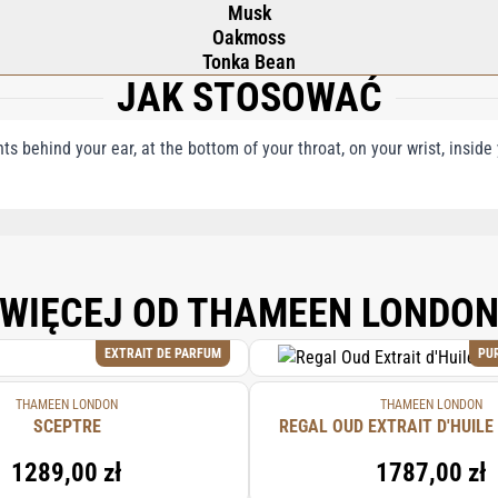
Musk
Oakmoss
Tonka Bean
JAK STOSOWAĆ
nts behind your ear, at the bottom of your throat, on your wrist, insid
RAGRANCE), AQUA (WATER), LIMONENE, LINALOOL, GERANIOL, COUMARIN, CITR
WIĘCEJ OD THAMEEN LONDO
EXTRAIT DE PARFUM
PU
THAMEEN LONDON
THAMEEN LONDON
SCEPTRE
REGAL OUD EXTRAIT D'HUILE
1289,00 zł
1787,00 zł