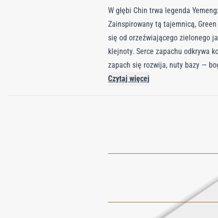
W głębi Chin trwa legenda Yemengz
Zainspirowany tą tajemnicą, Green
się od orzeźwiającego zielonego ja
klejnoty. Serce zapachu odkrywa ko
zapach się rozwija, nuty bazy — b
towarzyszy przez cały dzień. Gree
Czytaj więcej
możliwości i dobrego losu.