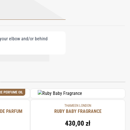
e your elbow and/or behind
AL, CITRONELLOL, FARNESOL.
N
RE PERFUME OIL
THAMEEN LONDON
 DE PARFUM
RUBY BABY FRAGRANCE
430,00 zł