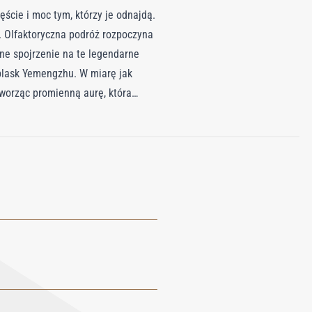
ście i moc tym, którzy je odnajdą.
. Olfaktoryczna podróż rozpoczyna
zne spojrzenie na te legendarne
 blask Yemengzhu. W miarę jak
tworząc promienną aurę, która
jąc do świata nieograniczonych