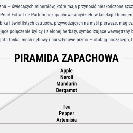
hu — świecących minerałów, które mają przynosić nieskończone szczę
 Pearl Extrait de Parfum to zapachowe arcydzieło w kolekcji Thameen
błka i świetlistych cytrusów, przywodzących na myśl pierwsze, magic
jące połączenie bylicy i zielonej herbaty, symbolizujące wewnętrzny
ogata tonka, mech dębowy i bursztynowe piżmo — otulają noszącego, 
n Pearl Extrait de Parfum oddaje czarujący urok Yemengzhu, zaprasza
PIRAMIDA ZAPACHOWA
Apple
Neroli
Mandarin
Bergamot
Tea
Pepper
Artemisia