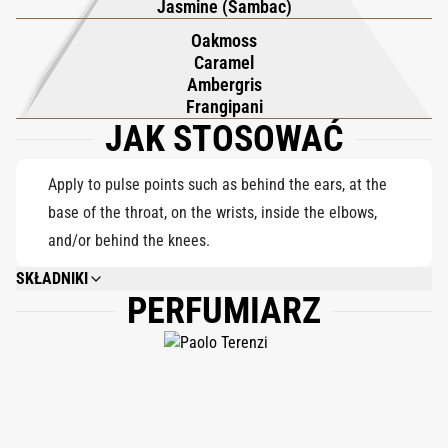
Jasmine (Sambac)
tahitańskiej, wzbogacone kremowym indonezyjskim mlekiem
Oakmoss
kokosowym i hipnotycznym indyjskim jaśminem Sambac. W
Caramel
bazie toskański mech dębowy i magnetyczna ambra
Ambergris
Frangipani
zakotwiczają kompozycję, podczas gdy hawajska frangipani i
JAK STOSOWAĆ
soczysty turecki karmel pozostawiają zmysłowy, trwały ślad –
tajemniczy, intymny i ponadczasowy.
Apply to pulse points such as behind the ears, at the
base of the throat, on the wrists, inside the elbows,
and/or behind the knees.
SKŁADNIKI
PERFUMIARZ
ALCOHOL DENAT., PARFUM (FRAGRANCE), HEXAMETHYLINDANOPYRAN,
TETRAMETHYL ACETYLOCTAHYDRONAPHTHALENES, GERANIOL, CITRUS
LIMON (LEMON) PEEL OIL, LIMONENE, BENZYL BENZOATE,
HYDROXYCITRONELLAL, PINENE, FARNESOL, ROSE KETONES,
CITRONELLOL, CITRAL, BENZYL ALCOHOL, LINALOOL, GERANYL ACETATE,
LINALYL ACETATE, HEXYL CINNAMAL, JASMINUM OFFICINALE
(JASMINE) OIL/EXTRACT, CITRUS AURANTIUM AMARA FLOWER OIL.