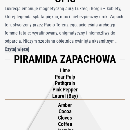
Lukrecja emanuje magnetyczną aurą Lukrecji Borgii – kobiety,
której legenda splata piękno, moc i niebezpieczny urok. Zapach
ten, stworzony przez Paolo Terenziego, ucieleśnia archetyp
femme fatale: wyrafinowany, enigmatyczny i niemożliwy do
odparcia. Niczym szeptana obietnica owinięta aksamitnym
cieniem, Lukrecja uwodzi wdziękiem, zanim ujawni swoją
Czytaj więcej
PIRAMIDA ZAPACHOWA
imponującą głębię. Jest przeznaczony dla tych, którzy bez
wysiłku urzekają, pozostawiając ślad, który pozostaje długo po
Lime
ich odejściu. Kompozycję otwiera soczysta słodycz pulpy
Pear Pulp
gruszkowej i kwiatu limonki, rozpalana żywym różowym
Petitgrain
Pink Pepper
pieprzem i petitgrainem, podczas gdy Laurel dodaje królewskiej
Laurel (Bay)
równowagi. Serce pogłębia się w odurzający akord kwiatowo-
Amber
korzenny, gdzie arabski i dziki jaśmin przeplatają się z ciemną
Cocoa
kawą w proszku i kakao, wzmocnionymi zanzibarskimi
Cloves
goździkami i ciepłą ambrą. Baza składa się z ziemistej paczuli i
Coffee