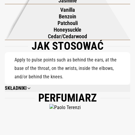
Jasmine
drzewa cedrowego, wzbogaconych madagaskarską wanilią i
sumatrzańskim benzoesem, złagodzonych wiciokrzewem -
Vanilla
Benzoin
tworząc zmysłową, niezapomnianą ścieżkę elegancji i mocy.
Patchouli
Honeysuckle
Cedar/Cedarwood
JAK STOSOWAĆ
Apply to pulse points such as behind the ears, at the
base of the throat, on the wrists, inside the elbows,
and/or behind the knees.
SKŁADNIKI
PERFUMIARZ
ALCOHOL DENAT., PARFUM (FRAGRANCE), BENZYL SALICYLATE,
HYDROXYCITRONELLAL, LINALOOL, HEXYL CINNAMAL, LIMONENE,
CITRONELLOL, CINNAMYL ALCOHOL.