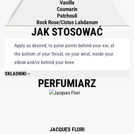
Vanilla
Coumarin
Patchouli
Rock Rose/Cistus Labdanum
JAK STOSOWAĆ
Apply as desired, to pulse points behind your ear, at
the bottom of your throat, on your wrist, inside your
elbow and/or behind your knee.
SKŁADNIKI
PERFUMIARZ
ALCOHOL DENAT., PARFUM (FRAGRANCE), AQUA (WATER), BENZYL
ALCOHOL, BENZYL BENZOATE, BENZYL SALICYLATE, CITRAL,
CITRONELLOL, COUMARIN, EUGENOL, FARNESOL, GERANIOL, LIMONENE,
LINALOOL.
JACQUES FLORI