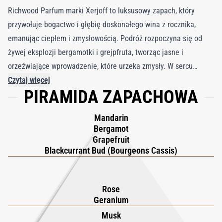
Richwood Parfum marki Xerjoff to luksusowy zapach, który
przywołuje bogactwo i głębię doskonałego wina z rocznika,
emanując ciepłem i zmysłowością. Podróż rozpoczyna się od
żywej eksplozji bergamotki i grejpfruta, tworząc jasne i
orzeźwiające wprowadzenie, które urzeka zmysły. W sercu
rozwija się aksamitny bukiet absolutu róży i liści geranium,
Czytaj więcej
PIRAMIDA ZAPACHOWA
dodając odrobinę romantyzmu i wyrafinowania. Gdy zapach się
uspokaja, pojawia się ziemista baza z paczuli, wanilii i piżma,
Mandarin
otaczając skórę hipnotyzującym i długotrwałym uściskiem.
Bergamot
Będąc częścią prestiżowej kolekcji XJ 17/17 Stone Label,
Grapefruit
Richwood inspirowany jest naturalnym pięknem minerałów i
Blackcurrant Bud (Bourgeons Cassis)
kamieni półszlachetnych, nawiązując do elegancji i
wyrafinowania skarbów natury. Ta harmonijna mieszanka
Rose
wykwintnych nut pięknie się utrzymuje, czyniąc Richwood
Geranium
ponadczasowym i urzekającym dodatkiem do każdej kolekcji
Musk
zapachów.