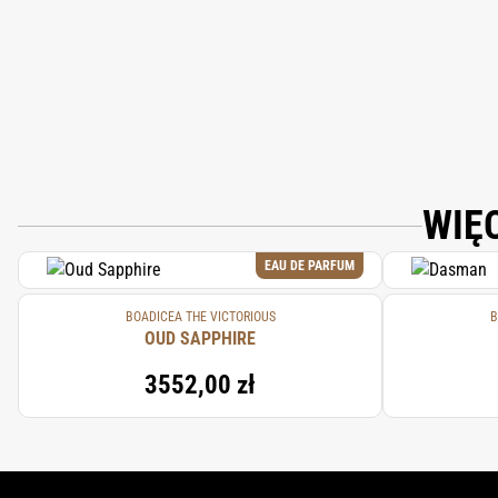
BETA-CARYOPHYLLENE, BENZALDEHYDE,
WIĘ
EAU DE PARFUM
BOADICEA THE VICTORIOUS
B
OUD SAPPHIRE
3552,00 zł