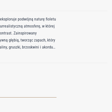
eksploruje podwójną naturę fioletu
urrealistyczną atmosferę, w której
kontrast. Zainspirowany
ywną głębią, tworząc zapach, który
ny, gruszki, brzoskwini i akordu
minu wielkolistnego, róży
nymi niuansami. Baza odkrywa
ną kambodżańskim oudem,
zewny i dymny – pozostawiający