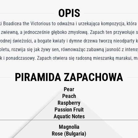
OPIS
i Boadicea the Victorious to odważna i urzekająca kompozycja, która 
tą, zwiewną, a jednocześnie głęboko zmysłową. Zapach ten przywołuje s
wodnej świeżości, a bogate kwiaty i dymne drzewa tworzą nieodparty 
letu, rozwija się jak żywy sen, równoważąc zabawną jasność z intens
k i ponadczasowy. Zapach otwiera się radosną mieszanką marakui, mali
jednocześnie przewiewną świeżość. W sercu bujny kwiatowy bukiet jaś
PIRAMIDA ZAPACHOWA
je elegancji i objętości, wzmocnionej subtelnymi pikantnymi i skórza
drzewa sandałowego, cypriolu, paczuli i jasnego drewna, wzbogaco
Pear
ltatem jest bogaty, wielowymiarowy zapach – owocowy, kwiatowy, dr
Peach
Raspberry
Passion Fruit
Aquatic Notes
Magnolia
Rose (Bulgaria)