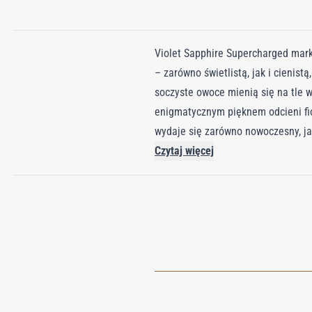
Violet Sapphire Supercharged mark
– zarówno świetlistą, jak i cienis
soczyste owoce mienią się na tle 
enigmatycznym pięknem odcieni fio
wydaje się zarówno nowoczesny, ja
wodnego, zapewniając soczystą, a 
Czytaj więcej
bułgarskiej, magnolii i irysa doda
potężną, uziemiającą kompozycję 
bursztynem, mchem i piżmem. Rezu
długotrwały i magnetyczny ślad.