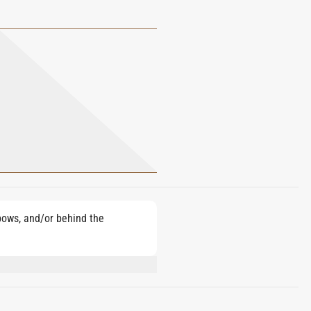
lbows, and/or behind the
CTAHYDRONAPHTHALENES, BENZYL
ITRONELLAL, VANILLIN, CITRUS
L, CITRONELLOL, PINENE, GERANIOL,