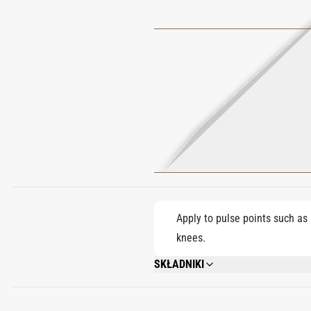
Apply to pulse points such as 
knees.
SKŁADNIKI
ALCOHOL DENAT. (SD ALCOHOL 40-B)
SALICYLATE, GERANYL ACETATE, SANTA
AURANTIUM PEEL OIL, LIMONENE, LINA