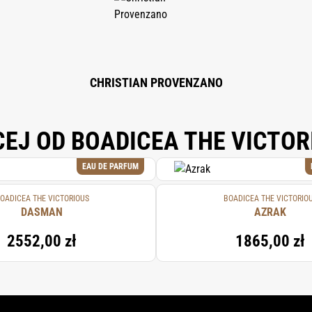
 BENZYL BENZOATE, ALPHA-ISOMETHYL IONONE, TERPINEOL, CITRAL, FARNES
CHRISTIAN PROVENZANO
CEJ OD BOADICEA THE VICTOR
EAU DE PARFUM
OADICEA THE VICTORIOUS
BOADICEA THE VICTORIO
DASMAN
AZRAK
2552,00 zł
1865,00 zł