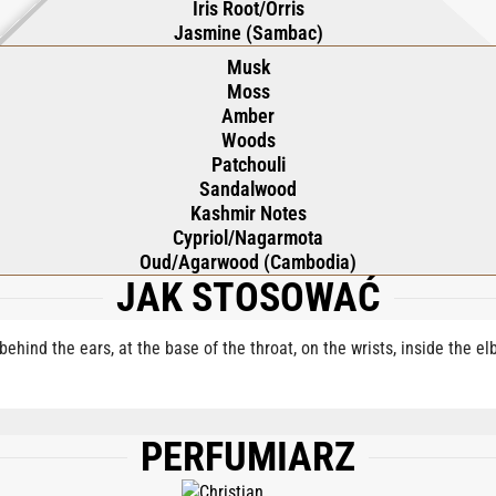
Iris Root/Orris
Jasmine (Sambac)
Musk
Moss
Amber
Woods
Patchouli
Sandalwood
Kashmir Notes
Cypriol/Nagarmota
Oud/Agarwood (Cambodia)
JAK STOSOWAĆ
behind the ears, at the base of the throat, on the wrists, inside the e
PERFUMIARZ
, PARFUM (FRAGRANCE), HEXAMETHYLINDANOPYRAN, TETRAMETHYL ACETYLO
LUM ALBUM (SANDALWOOD) OIL, BHT, LINALYL ACETATE, SANTALOL, HYDROXYC
LOOL, COUMARIN, ROSA FLOWER OIL/EXTRACT, ROSE KETONES, BENZYL ALCOHO