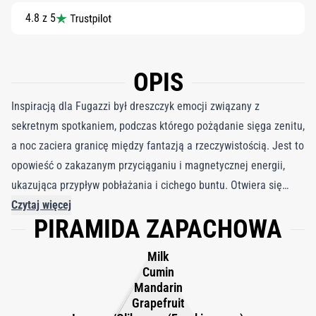
4.8 z 5
OPIS
Inspiracją dla Fugazzi był dreszczyk emocji związany z
sekretnym spotkaniem, podczas którego pożądanie sięga zenitu,
a noc zaciera granicę między fantazją a rzeczywistością. Jest to
opowieść o zakazanym przyciąganiu i magnetycznej energii,
ukazująca przypływ pobłażania i cichego buntu. Otwiera się
kremową falą mleka, rozjaśnioną musującą skórką grejpfruta i
Czytaj więcej
PIRAMIDA ZAPACHOWA
mandarynki. Dymne kadzidło i pikantny kminek wplatają się,
tworząc ciepłe, tajemnicze wprowadzenie, które jest odważne,
Milk
intymne i naładowane oczekiwaniem. W miarę jak zapach się
Cumin
rozwija, centralne miejsce zajmuje pudrowe serce irysa,
Mandarin
Grapefruit
złagodzone gładkim zamszem i uziemione ziemistą zielenią