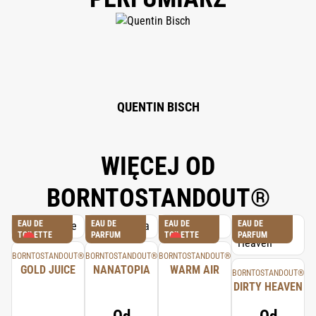
AQUA (WATER), LIMONENE, LINALOOL, CITRONELLOL, BENZYL ALCOHOL,
BENZYL SALICYLATE, CITRAL, FARNESOL, ISOEUGENOL.
QUENTIN BISCH
WIĘCEJ OD
BORNTOSTANDOUT®
EAU DE
EAU DE
EAU DE
EAU DE
TOILETTE
PARFUM
TOILETTE
PARFUM
BORNTOSTANDOUT®
BORNTOSTANDOUT®
BORNTOSTANDOUT®
GOLD JUICE
NANATOPIA
WARM AIR
BORNTOSTANDOUT®
DIRTY HEAVEN