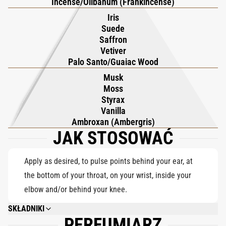
Incense/Olibanum (Frankincense)
wetywerii i drzewa gwajakowego. Dotyk szafranu dodaje
Iris
subtelnego, zwierzęcego ciepła. W bazie słodka wanilia i
Suede
balsamiczny styrak otulają ambroksan, mech i piżmo,
Saffron
pozostawiając przytulny, ale uwodzicielski ślad. Rezultatem jest
Vetiver
Palo Santo/Guaiac Wood
kremowy, dymny i głęboko intymny zapach, który utrzymuje się
jak szeptany sekret.
Musk
Moss
Styrax
Vanilla
Ambroxan (Ambergris)
JAK STOSOWAĆ
Apply as desired, to pulse points behind your ear, at
the bottom of your throat, on your wrist, inside your
elbow and/or behind your knee.
SKŁADNIKI
PERFUMIARZ
ALCOHOL DENAT., PARFUM (FRAGRANCE), ALPHA-ISOMETHYL IONONE,