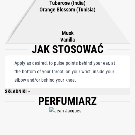
Tuberose (India)
w uwodzicielskie i leniwe doświadczenie. Tubéreuse
Orange Blossom (Tunisia)
Merveilleuse wykracza poza konwencjonalne pojęcie perfum; to
niezwykłe i wybuchowe objawienie zapachu, harmonijne
połączenie różnorodnych elementów, które urzeka zmysły i
Musk
tworzy niezapomnianą podróż węchową.
Vanilla
JAK STOSOWAĆ
Apply as desired, to pulse points behind your ear, at
the bottom of your throat, on your wrist, inside your
elbow and/or behind your knee.
SKŁADNIKI
PERFUMIARZ
ALCOHOL DENAT., FRAGRANCE/PARFUM, WATER/AQUA, ETHYLHEXYL
METHOXYCINNAMATE, ETHYLHEXYL SALICYLATE, METHYL
ANTHRANILATE, BUTYL METHOXYDIBENZOYLMETHANE, ALCOHOL, TRIS
(TETRAMETHYLHYDROXYPIPERIDINOL) CITRATE, CI 60730, CI 42090,
LINALOOL, BENZYL SALICYLATE, HYDROXYCITRONELLAL, LIMONENE,
GERANIOL, HEXYL CINNAMAL, CITRONELLOL, COUMARIN, CITRAL,
EUGENOL, ISOEUGENOL, CINNAMAL, BENZYL ALCOHOL, FARNESOL,