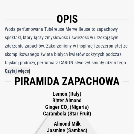
OPIS
Woda perfumowana Tubéreuse Merveilleuse to zapachowy
spektakl, który łączy zmysłowość i świeżość w urzekającym
zderzeniu zapachów. Zakorzeniony w inspiracji zaczerpniętej ze
skomplikowanego świata białych kwiatów odkrytych podczas
tajskiej podróży, perfumiarz CARON stworzył śmiały rdzeń tego
zapachu. Soczyście cielesna esencja indyjskiej tuberozy splata
Czytaj więcej
PIRAMIDA ZAPACHOWA
się z żywym nigeryjskim imbirem, tworząc bogaty bukiet, który
przesuwa granice zapachu, wzmocniony elektryzującą skórką
Lemon (Italy)
imbiru. Jasność wprowadza soczysta cytryna i owoce
Bitter Almond
gwiaździste, którym towarzyszy orzeźwiająca goryczka esencji
Ginger CO₂ (Nigeria)
migdałowej. Aromatyczny dynamizm utrzymuje się, gdy absolut
Carambola (Star Fruit)
jaśminu wielkolistnego i absolut kwiatu pomarańczy wnoszą
Almond Milk
niuanse botaniczne i miodowe akcenty, przekształcając zapach
Jasmine (Sambac)