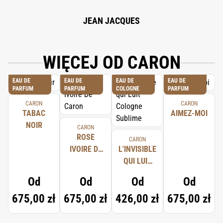
BENZYL BENZOATE, 82% VOL.
JEAN JACQUES
WIĘCEJ OD CARON
EAU DE
EAU DE
EAU DE
EAU DE
PARFUM
PARFUM
COLOGNE
PARFUM
CARON
CARON
TABAC
AIMEZ-MOI
NOIR
CARON
ROSE
CARON
IVOIRE DE
L'INVISIBLE
CARON
QUI LUIT
COLOGNE
Od
Od
Od
Od
SUBLIME
675,00 zł
675,00 zł
426,00 zł
675,00 zł