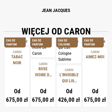
BENZYL BENZOATE, 82% VOL.
JEAN JACQUES
WIĘCEJ OD CARON
EAU DE
EAU DE
EAU DE
EAU DE
PARFUM
PARFUM
COLOGNE
PARFUM
CARON
CARON
TABAC
AIMEZ-MOI
NOIR
CARON
ROSE
CARON
IVOIRE DE
L'INVISIBLE
CARON
QUI LUIT
COLOGNE
Od
Od
Od
Od
SUBLIME
675,00 zł
675,00 zł
426,00 zł
675,00 zł