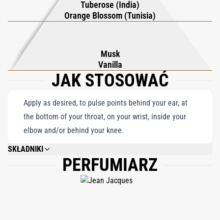
Tuberose (India)
w uwodzicielskie i leniwe doświadczenie. Tubéreuse
Orange Blossom (Tunisia)
Merveilleuse wykracza poza konwencjonalne pojęcie perfum; to
niezwykłe i wybuchowe objawienie zapachu, harmonijne
połączenie różnorodnych elementów, które urzeka zmysły i
Musk
tworzy niezapomnianą podróż węchową.
Vanilla
JAK STOSOWAĆ
Apply as desired, to pulse points behind your ear, at
the bottom of your throat, on your wrist, inside your
elbow and/or behind your knee.
SKŁADNIKI
PERFUMIARZ
ALCOHOL DENAT., FRAGRANCE/PARFUM, WATER/AQUA, ETHYLHEXYL
METHOXYCINNAMATE, ETHYLHEXYL SALICYLATE, METHYL
ANTHRANILATE, BUTYL METHOXYDIBENZOYLMETHANE, ALCOHOL, TRIS
(TETRAMETHYLHYDROXYPIPERIDINOL) CITRATE, CI 60730, CI 42090,
LINALOOL, BENZYL SALICYLATE, HYDROXYCITRONELLAL, LIMONENE,
GERANIOL, HEXYL CINNAMAL, CITRONELLOL, COUMARIN, CITRAL,
EUGENOL, ISOEUGENOL, CINNAMAL, BENZYL ALCOHOL, FARNESOL,