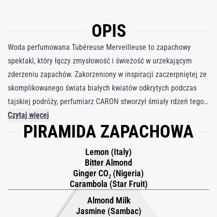
OPIS
Woda perfumowana Tubéreuse Merveilleuse to zapachowy
spektakl, który łączy zmysłowość i świeżość w urzekającym
zderzeniu zapachów. Zakorzeniony w inspiracji zaczerpniętej ze
skomplikowanego świata białych kwiatów odkrytych podczas
tajskiej podróży, perfumiarz CARON stworzył śmiały rdzeń tego
zapachu. Soczyście cielesna esencja indyjskiej tuberozy splata
Czytaj więcej
PIRAMIDA ZAPACHOWA
się z żywym nigeryjskim imbirem, tworząc bogaty bukiet, który
przesuwa granice zapachu, wzmocniony elektryzującą skórką
Lemon (Italy)
imbiru. Jasność wprowadza soczysta cytryna i owoce
Bitter Almond
gwiaździste, którym towarzyszy orzeźwiająca goryczka esencji
Ginger CO₂ (Nigeria)
migdałowej. Aromatyczny dynamizm utrzymuje się, gdy absolut
Carambola (Star Fruit)
jaśminu wielkolistnego i absolut kwiatu pomarańczy wnoszą
Almond Milk
niuanse botaniczne i miodowe akcenty, przekształcając zapach
Jasmine (Sambac)