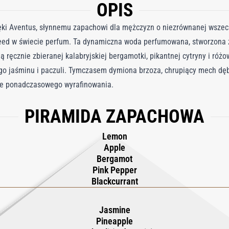
OPIS
ięki Aventus, słynnemu zapachowi dla mężczyzn o niezrównanej wszech
eed w świecie perfum. Ta dynamiczna woda perfumowana, stworzona z 
ą ręcznie zbieranej kalabryjskiej bergamotki, pikantnej cytryny i róż
go jaśminu i paczuli. Tymczasem dymiona brzoza, chrupiący mech dę
ie ponadczasowego wyrafinowania. ​
PIRAMIDA ZAPACHOWA
Lemon
Apple
Bergamot
Pink Pepper
Blackcurrant
Jasmine
Pineapple