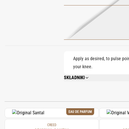
Apply as desired, to pulse poi
your knee.
SKŁADNIKI
ALCOOL (ALCOHOL), PARFUM (FRAGRAN
METHOXYDIBENZOYLMETHANE, CITRAL,
EAU DE PARFUM
CREED