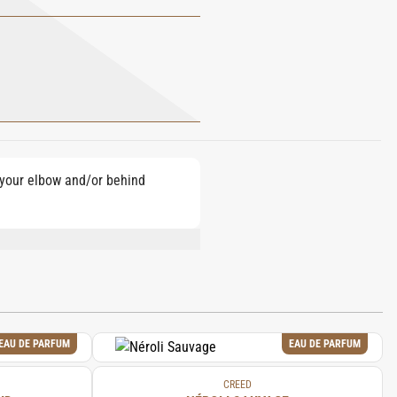
e your elbow and/or behind
, ETHYLHEXYL SALICYLATE, BUTYL
EAU DE PARFUM
EAU DE PARFUM
CREED