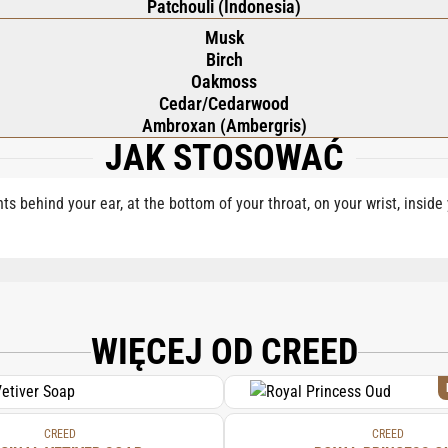
Patchouli (Indonesia)
Musk
Birch
Oakmoss
Cedar/Cedarwood
Ambroxan (Ambergris)
JAK STOSOWAĆ
nts behind your ear, at the bottom of your throat, on your wrist, insid
CE), AQUA (WATER), LIMONENE, LINALOOL, ETHYLHEXYL METHOXYCINNAMATE
 CITRONELLOL, BHT.
WIĘCEJ OD CREED
CREED
CREED