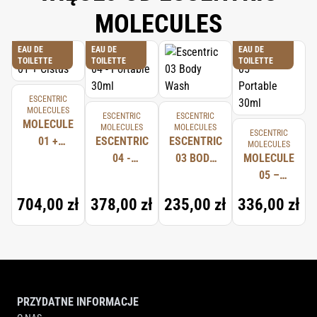
MOLECULES
EAU DE
EAU DE
EAU DE
TOILETTE
TOILETTE
TOILETTE
ESCENTRIC
MOLECULES
ESCENTRIC
ESCENTRIC
MOLECULE
MOLECULES
MOLECULES
ESCENTRIC
01 +
ESCENTRIC
ESCENTRIC
MOLECULES
CISTUS
04 -
03 BODY
MOLECULE
PORTABLE
WASH
05 –
30ML
PORTABLE
704,00 zł
378,00 zł
235,00 zł
336,00 zł
30ML
PRZYDATNE INFORMACJE