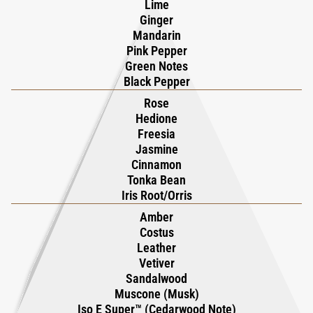
Lime
energii i wyraziście nowoczesny zapach uosabia pewną siebie
Ginger
prostotę prawdziwej elegancji.
Mandarin
Pink Pepper
Green Notes
Black Pepper
Rose
Hedione
Freesia
Jasmine
Cinnamon
Tonka Bean
Iris Root/Orris
Amber
Costus
Leather
Vetiver
Sandalwood
Muscone (Musk)
Iso E Super™ (Cedarwood Note)