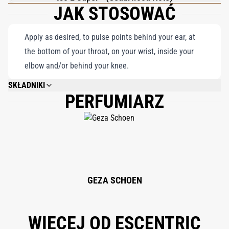
JAK STOSOWAĆ
Apply as desired, to pulse points behind your ear, at
the bottom of your throat, on your wrist, inside your
elbow and/or behind your knee.
SKŁADNIKI
PERFUMIARZ
ALCOHOL DENAT., PARFUM (FRAGRANCE), AQUA (WATER), LIMONENE,
LINALOOL, CITRAL, EVERNIA FURFURACEA (TREEMOSS) EXTRACT, ALPHA-
LSOMETHYL LONONE, GERANIOL BENZYL ALCOHOL, COUMARIN,
CITRONELLOL, CINNAMAL.
GEZA SCHOEN
WIĘCEJ OD ESCENTRIC