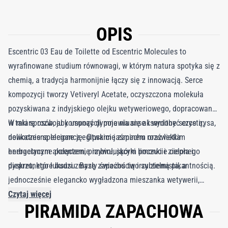
OPIS
Escentric 03 Eau de Toilette od Escentric Molecules to
wyrafinowane studium równowagi, w którym natura spotyka się z
chemią, a tradycja harmonijnie łączy się z innowacją. Serce
kompozycji tworzy Vetiveryl Acetate, oczyszczona molekuła
pozyskiwana z indyjskiego olejku wetyweriowego, dopracowana
w taki sposób, aby usunąć dymne niuanse i wydobyć czystą,
W miarę rozwoju kompozycji pojawia się aksamitne serce irysa,
nowoczesną elegancję. Otwarcie zapachu rozświetla
delikatnie splecione z egipskim jaśminem oraz lekkim
energetyczne połączenie imbiru, skórki limonki i zielonego
herbacianym akcentem, przywołującym poczucie ciepła i
pieprzu, które budzi zmysły świeżością i subtelną pikantnością.
dyskretnego luksusu. Bazę zapachu tworzy ziemista, a
jednocześnie elegancko wygładzona mieszanka wetywerii,
drzewa sandałowego, drzewa cedrowego i piżma, zapewniająca
Czytaj więcej
PIRAMIDA ZAPACHOWA
wyrafinowane i trwałe wykończenie. Escentric 03 jest hołdem
dla kunsztu pracy z naturalnymi surowcami. Zielony, pełen