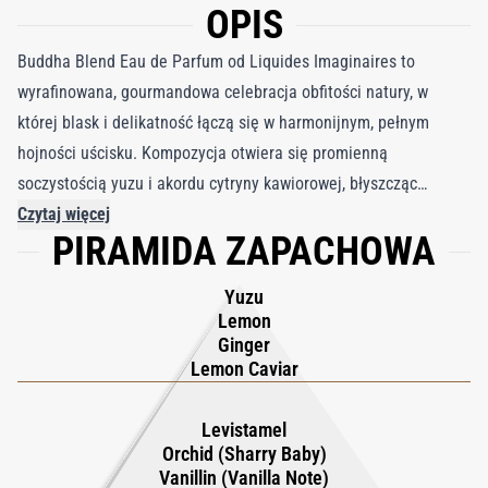
OPIS
Buddha Blend Eau de Parfum od Liquides Imaginaires to
wyrafinowana, gourmandowa celebracja obfitości natury, w
której blask i delikatność łączą się w harmonijnym, pełnym
hojności uścisku. Kompozycja otwiera się promienną
soczystością yuzu i akordu cytryny kawiorowej, błyszcząc
energią świeżych cytrusów z pikantnym akcentem imbiru. W
Czytaj więcej
PIRAMIDA ZAPACHOWA
sercu odkrywa się świetlisty koktajl, w którym kremowa gładkość
Levistamel – mlecznego akordu – miesza się z miękkością
Yuzu
orchidei Sharry Baby i subtelną słodyczą waniliny pochodzącej z
Lemon
recyklingowanego ryżu. Całość emanuje ciepłem i komfortem,
Ginger
nie przytłaczając, osiągając delikatną równowagę między
Lemon Caviar
bogactwem a lekkością. W bazie pieczona wenezuelska fasolka
tonka dodaje głębi i uwodzicielskiego charakteru, podczas gdy
Levistamel
Orchid (Sharry Baby)
indyjski wetiwer wprowadza ziemistą strukturę. Georgywood i
Vanillin (Vanilla Note)