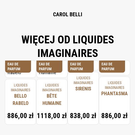
ISOMETHYL IONONE, CITRAL, POGOSTEMON CABLIN OIL, LINALOOL, TRIS
(TETRAMETHYLHYDROXYPIPERIDINOL) CITRATE, LAVANDULA
OIL/EXTRACT, CITRUS AURANTIUM BERGAMIA PEEL OIL, BETA-
CAROL BELLI
CARYOPHYLLENE, TERPINEOL, TERPINOLENE, BENZYL BENZOATE,
ALPHA-TERPINENE, CITRONELLOL.
WIĘCEJ OD LIQUIDES
IMAGINAIRES
EAU DE
EAU DE
EAU DE
EAU DE
PARFUM
PARFUM
PARFUM
PARFUM
LIQUIDES
IMAGINAIRES
LIQUIDES
LIQUIDES
LIQUIDES
IMAGINAIRES
SIRENIS
IMAGINAIRES
IMAGINAIRES
PHANTASMA
BELLO
BÊTE
RABELO
HUMAINE
886,00 zł
1118,00 zł
838,00 zł
886,00 zł