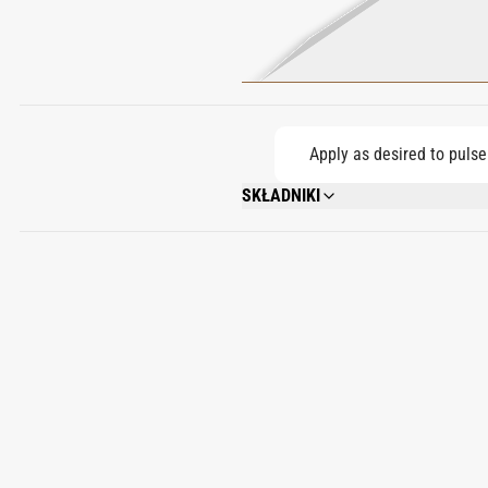
Apply as desired to pulse
SKŁADNIKI
ALCOHOL DENAT., PARFUM (FRAGRANC
ISOMETHYL IONONE, VANILLIN, ETHYL
METHOXYDIBENZOYLMETHANE, ETHYLHEX
BENZYL ALCOHOL, EUGENOL, ISOEUGEN