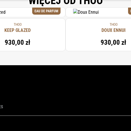
WIĘCEJ OD THOO
EAU DE PARFUM
THOO
THOO
KEEP GLAZED
DOUX ENNUI
930,00 zł
930,00 zł
ES