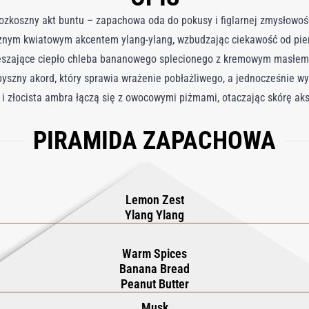
ozkoszny akt buntu – zapachowa oda do pokusy i figlarnej zmysłowości
ycznym kwiatowym akcentem ylang-ylang, wzbudzając ciekawość od pi
ieszające ciepło chleba bananowego splecionego z kremowym masłem
pyszny akord, który sprawia wrażenie pobłażliwego, a jednocześnie w
łka i złocista ambra łączą się z owocowymi piżmami, otaczając skórę a
ny, L’Explicite odważa się zacierać granicę między niewinnością a 
PIRAMIDA ZAPACHOWA
Lemon Zest
Ylang Ylang
Warm Spices
Banana Bread
Peanut Butter
Musk