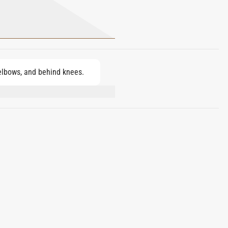
 elbows, and behind knees.
YDRONAPHTHALENES, ALPHA-
E, BUTYL
, CITRAL, FARNESOL, GERANIOL,