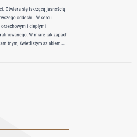
. Otwiera się iskrzącą jasnością
erwszego oddechu. W sercu
 orzechowym i ciepłymi
yrafinowanego. W miarę jak zapach
ksamitnym, świetlistym szlakiem.
uwodzeniem – zakazana przyjemność,