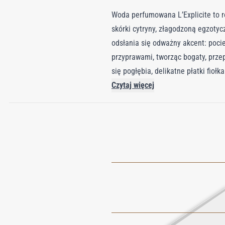
Woda perfumowana L’Explicite to r
skórki cytryny, złagodzoną egzot
odsłania się odważny akcent: poc
przyprawami, tworząc bogaty, prze
się pogłębia, delikatne płatki fio
Zarówno prowokacyjny, jak i zabaw
Czytaj więcej
którą można nosić.