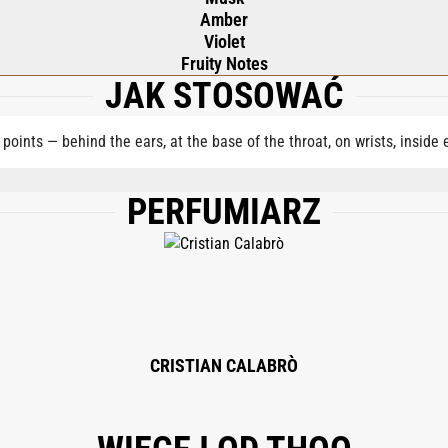
Amber
Violet
Fruity Notes
JAK STOSOWAĆ
 points — behind the ears, at the base of the throat, on wrists, inside
PERFUMIARZ
E), AQUA (WATER), HEXAMETHYLINDANOPYRAN, TETRAMETHYL ACETYLOCTAH
HEXYL METHOXYCINNAMATE, BHT, CITRUS LIMON (LEMON) PEEL OIL, LIMONEN
YL SALICYLATE, LINALOOL, PINENE, BENZYL BENZOATE, BENZYL SALICYLATE
OL.
CRISTIAN CALABRÒ