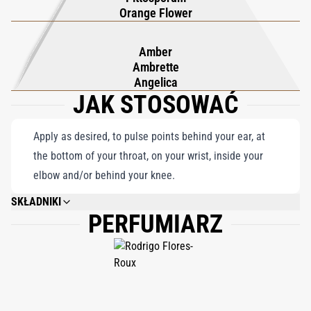
Orange Flower
urok złotych godzin Riwiery.
Amber
Ambrette
Angelica
JAK STOSOWAĆ
Apply as desired, to pulse points behind your ear, at
the bottom of your throat, on your wrist, inside your
elbow and/or behind your knee.
SKŁADNIKI
PERFUMIARZ
ALCOHOL DENAT., WATER/AQUA/EAU, FRAGRANCE (PARFUM), LIMONENE,
LINALOOL, HYDROXYCITRONELLAL, GERANIOL, CITRONELLOL, CITRAL,
FARNESOL.