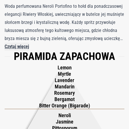
Woda perfumowana Neroli Portofino to hołd dla ponadczasowej
elegancji Riwiery Włoskiej, uwieczniający w butelce jej muśnięte
słońcem brzegi i krystaliczną wodę. Każdy spritz przywołuje
luksusową atmosferę tego kultowego miejsca, gdzie chłodna
bryza miesza się z bujną zielenią, oferując zmysłową ucieczkę
do śródziemnomorskiego bogactwa. Ten zapach na nowo
Czytaj więcej
PIRAMIDA ZAPACHOWA
definiuje klasyczną wodę kolońską dzięki wyrafinowanej
mieszance świeżych cytrusów, delikatnych kwiatów i ciepłej
Lemon
bursztynowej bazy. Początek olśniewa jasnymi nutami
Myrtle
tunezyjskiej neroli, włoskiej bergamotki i sycylijskiej cytryny,
Lavender
Mandarin
naśladując złoty wschód słońca nad nadmorskimi klifami. W
Rosemary
sercu rozwija się bukiet afrykańskich kwiatów pomarańczy,
Bergamot
jaśminu, neroli i pitosporum, nadając delikatnej kwiatowej
Bitter Orange (Bigarade)
gracji, która utrzymuje się niczym zapach kwiatów niesiony
Neroli
przez morską bryzę. Zapach osiada kuszącą bazą z bursztynu,
Jasmine
nasion ambrette i arcydzięgla, oddając ciepło słońca i spokojny
Pittosporum