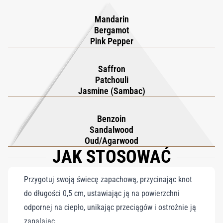
kokonem elegancji i głębi.
ciszy świata po zmroku.
Mandarin
Bergamot
Pink Pepper
Saffron
Patchouli
Jasmine (Sambac)
Benzoin
Sandalwood
Oud/Agarwood
JAK STOSOWAĆ
Przygotuj swoją świecę zapachową, przycinając knot
do długości 0,5 cm, ustawiając ją na powierzchni
odpornej na ciepło, unikając przeciągów i ostrożnie ją
zapalając.