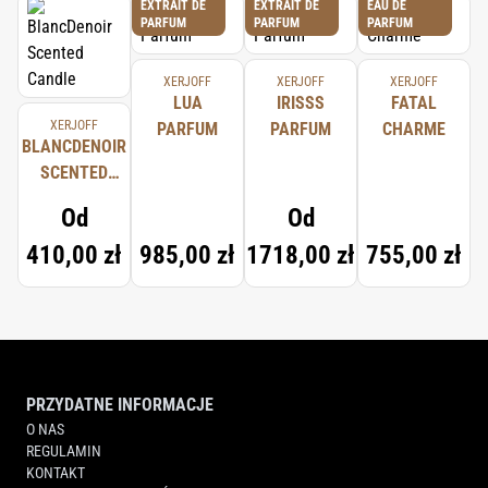
EXTRAIT DE
EXTRAIT DE
EAU DE
PARFUM
PARFUM
PARFUM
XERJOFF
XERJOFF
XERJOFF
LUA
IRISSS
FATAL
XERJOFF
PARFUM
PARFUM
CHARME
BLANCDENOIR
SCENTED
CANDLE
Od
Od
410,00 zł
985,00 zł
1718,00 zł
755,00 zł
PRZYDATNE INFORMACJE
O NAS
REGULAMIN
KONTAKT