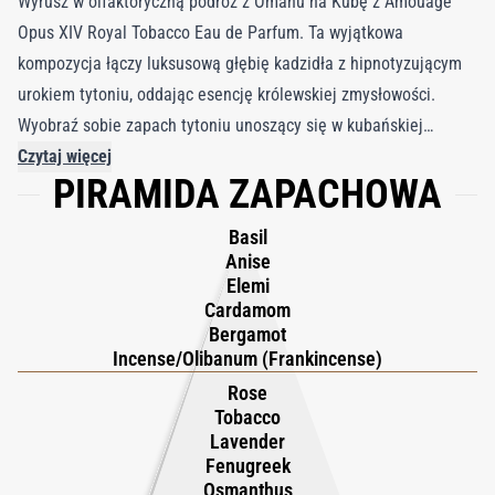
Wyrusz w olfaktoryczną podróż z Omanu na Kubę z Amouage
Opus XIV Royal Tobacco Eau de Parfum. Ta wyjątkowa
kompozycja łączy luksusową głębię kadzidła z hipnotyzującym
urokiem tytoniu, oddając esencję królewskiej zmysłowości.
Wyobraź sobie zapach tytoniu unoszący się w kubańskiej
fabryce cygar, gdzie w powietrzu wciąż pobrzmiewają słowa
Czytaj więcej
PIRAMIDA ZAPACHOWA
klasycznych powieści. Stworzony przez perfumiarkę Cécile
Zarokian, ten urzekający zapach otwiera się aromatycznym
Basil
kardamonem i elemi, by rozkwitnąć sercem złożonym z nut
Anise
kwiatowych i balsamicznych, splecionych z kadzidłem i
Elemi
Cardamom
tytoniem. W miarę rozwoju kompozycji wanilia, fasolka tonka i
Bergamot
prunol dodają jej złożoności, a smoła brzozowa, wetiweria i oud
Incense/Olibanum (Frankincense)
tworzą dymne, hipnotyzujące wykończenie. Opus XIV Royal
Rose
Tobacco to odważna i ekstrawagancka kreacja, wykraczająca
Tobacco
poza podziały płci dzięki swojemu luksusowemu i zmysłowemu
Lavender
Fenugreek
charakterowi.
Osmanthus