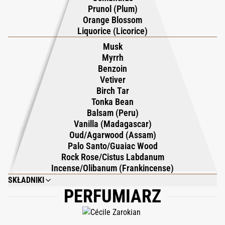
Prunol (Plum)
Orange Blossom
Liquorice (Licorice)
Musk
Myrrh
Benzoin
Vetiver
Birch Tar
Tonka Bean
Balsam (Peru)
Vanilla (Madagascar)
Oud/Agarwood (Assam)
Palo Santo/Guaiac Wood
Rock Rose/Cistus Labdanum
Incense/Olibanum (Frankincense)
SKŁADNIKI
PERFUMIARZ
ALCOHOL DENAT, PARFUM, BENZYL BENZOATE, LIMONENE, LINALOOL,
BENZYL SALICYLATE, EUGENOL, COUMARIN, BENZYL CINNAMATE,
CITRONELLOL, CINNAMAL, GERANIOL, CITRAL, ISOEUGENOL, FARNESOL,
BENZYL ALCOHOL.