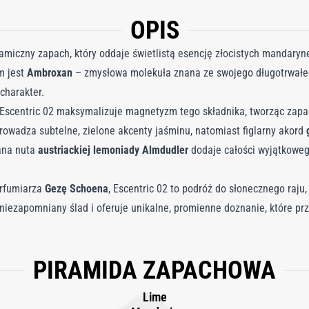
OPIS
amiczny zapach, który oddaje świetlistą esencję złocistych mandarynek
m jest
Ambroxan
– zmysłowa molekuła znana ze swojego długotrwałego
charakter.
 Escentric 02 maksymalizuje magnetyzm tego składnika, tworząc zapac
owadza subtelne, zielone akcenty jaśminu, natomiast figlarny akord
ana nuta
austriackiej lemoniady Almdudler
dodaje całości wyjątkowego
erfumiarza
Gezę Schoena
, Escentric 02 to podróż do słonecznego raju
iezapomniany ślad i oferuje unikalne, promienne doznanie, które pr
PIRAMIDA ZAPACHOWA
Lime