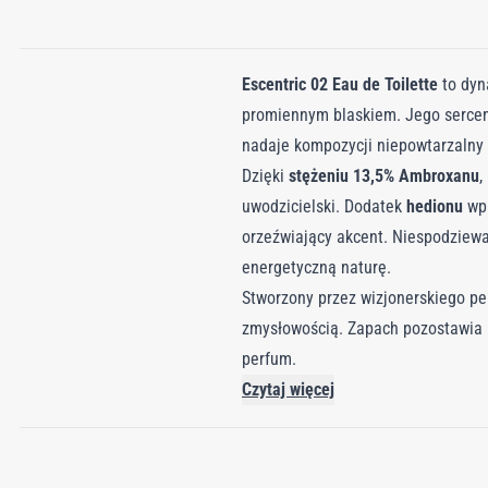
Escentric 02 Eau de Toilette
to dyn
promiennym blaskiem. Jego serce
nadaje kompozycji niepowtarzalny 
Dzięki
stężeniu 13,5% Ambroxanu
,
uwodzicielski. Dodatek
hedionu
wpr
orzeźwiający akcent. Niespodziew
energetyczną naturę.
Stworzony przez wizjonerskiego p
zmysłowością. Zapach pozostawia n
perfum.
Czytaj więcej