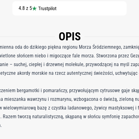
4.8 z 5
OPIS
romienna oda do dzikiego piękna regionu Morza Śródziemnego, zamknię
wietlone słońcem niebo i migoczące fale morza. Stworzona przez Gezę
nie – suchej, ciepłej i drzewnej molekule, przywodzącej na myśl za
tetyczne akordy morskie na rzecz autentycznej świeżości, uchwytują
czeniem bergamotki i pomarańczy, przywołującym cytrusowe gaje ską
a mieszanka wawrzynu i rozmarynu, wzbogacona o świeżą, zieloną nu
w wielowymiarową bazę z czystka ladanowego, żywicy mastyksowej i fig
ą. Razem tworzą naturalistyczną, skąpaną w słońcu symfonię zapacho
.