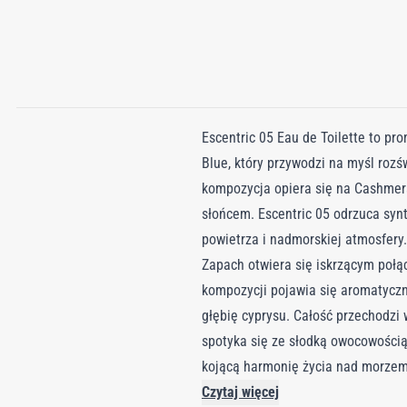
Escentric 05 Eau de Toilette to p
Blue, który przywodzi na myśl rozś
kompozycja opiera się na Cashmera
słońcem. Escentric 05 odrzuca syn
powietrza i nadmorskiej atmosfery.
Zapach otwiera się iskrzącym połą
kompozycji pojawia się aromatyczn
głębię cyprysu. Całość przechodzi 
spotyka się ze słodką owocowości
kojącą harmonię życia nad morzem
Czytaj więcej