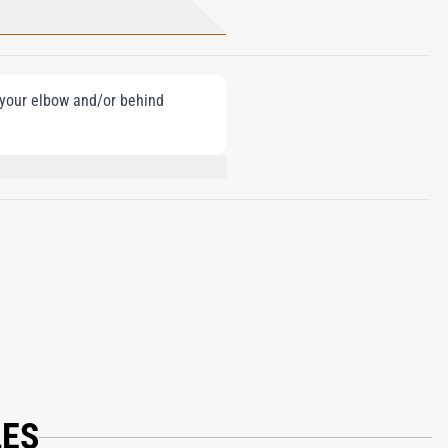
e your elbow and/or behind
NELLOL, CITRAL, TREEMOSS, GERANIOL,
LES