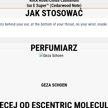
Rock Rose/Cistus Labdanum
Iso E Super™ (Cedarwood Note)
JAK STOSOWAĆ
nts behind your ear, at the bottom of your throat, on your wrist, insid
PERFUMIARZ
UM (FRAGRANCE), LIMONENE, LINALOOL, FARNESOL, BENZYL BENZOATE, CITRO
GEZA SCHOEN
ĘCEJ OD ESCENTRIC MOLECU