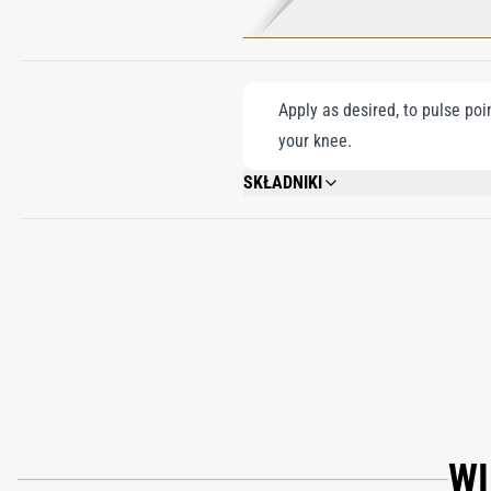
Apply as desired, to pulse poi
your knee.
SKŁADNIKI
ALCOHOL DENAT., AQUA (WATER), PARF
EUGENOL.
WI