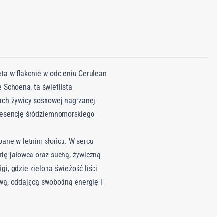
ta w flakonie w odcieniu Cerulean
 Schoena, ta świetlista
pach żywicy sosnowej nagrzanej
c esencję śródziemnomorskiego
pane w letnim słońcu. W sercu
tę jałowca oraz suchą, żywiczną
i, gdzie zielona świeżość liści
wą, oddającą swobodną energię i