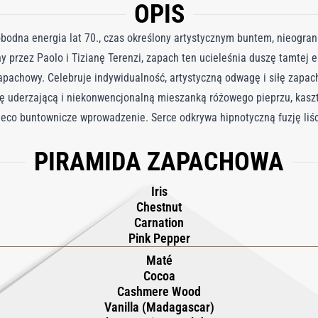
OPIS
wobodna energia lat 70., czas określony artystycznym buntem, nieogra
 przez Paolo i Tizianę Terenzi, zapach ten ucieleśnia duszę tamtej e
apachowy. Celebruje indywidualność, artystyczną odwagę i siłę zapa
ię uderzającą i niekonwencjonalną mieszanką różowego pieprzu, kasz
nieco buntownicze wprowadzenie. Serce odkrywa hipnotyczną fuzję liśc
drewna kaszmirowego i żywicznego labdanum, zapewniając ciepło i zm
PIRAMIDA ZAPACHOWA
 ambrą, balsamem peruwiańskim i brzozą, pozostawiając mocny, dymny 
sywny, artystyczny i bezkompromisowo swobodny.
Iris
Chestnut
Carnation
Pink Pepper
Maté
Cocoa
Cashmere Wood
Vanilla (Madagascar)