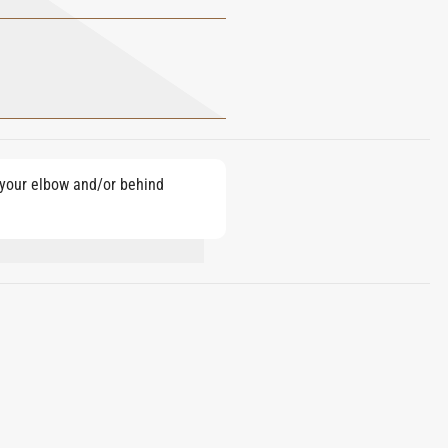
e your elbow and/or behind
OL, LIMONENE, BENZYL CINNAMATE.