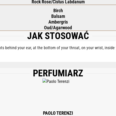
Rock Rose/Cistus Labdanum
Birch
Balsam
Ambergris
Oud/Agarwood
JAK STOSOWAĆ
nts behind your ear, at the bottom of your throat, on your wrist, insid
PERFUMIARZ
NCE), BENZYL ALCOHOL, LINALOOL, BENZYL BENZOATE, ISOEUGENOL, EUGEN
PAOLO TERENZI