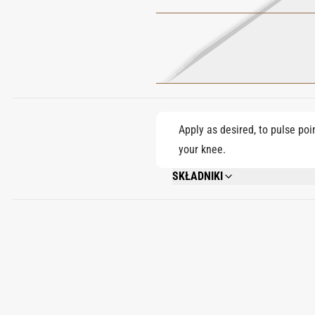
Apply as desired, to pulse poi
your knee.
SKŁADNIKI
ALCOHOL DENAT., PARFUM (FRAGRA