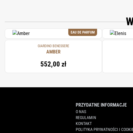
W
EAU DE PARFUM
GIARDINO BENESSERE
AMBER
552,00 zł
PRZYDATNE INFORMACJE
O NAS
REGULAMIN
KONTAKT
POLITYKA PRYWATNOŚCI I COOKI