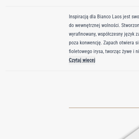
Inspiracją dla Bianco Laos jest s
do wewnętrznej wolności. Stworzony
wyrafinowany, współczesny język z
poza konwencję. Zapach otwiera s
fioletowego irysa, tworząc żywe i 
madagaskarskiego kwiatu wanilii, 
Czytaj więcej
biały oud z Laosu przeplata się z
to manifest olfaktoryczny – inten