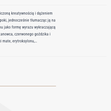
niczoną kreatywnością i dążeniem
poki, jednocześnie tłumacząc ją na
chu jako formę wyrazu wykraczającą
tanowca, czerwonego goździka i
i mate, erytroksylonu,
ysłową głębię. W bazie rzadki
i uzależniający ślad. Bianco Laos