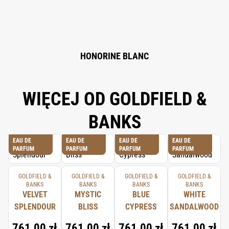
ETHYLHEXYL SALICYLATE, COUMARIN, CITRAL, LINALOOL, GERANIOL,
BENZYL BENZOATE, CI 14700 (RED 4), CI 19140 (YELLOW 5), SODIUM
SULFATE, CI 17200 (RED 33).
HONORINE BLANC
WIĘCEJ OD GOLDFIELD &
BANKS
EAU DE
EAU DE
EAU DE
EAU DE
PARFUM
PARFUM
PARFUM
PARFUM
GOLDFIELD &
GOLDFIELD &
GOLDFIELD &
GOLDFIELD &
BANKS
BANKS
BANKS
BANKS
VELVET
MYSTIC
BLUE
WHITE
SPLENDOUR
BLISS
CYPRESS
SANDALWOOD
761,00 zł
761,00 zł
761,00 zł
761,00 zł