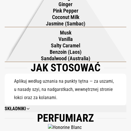
Ginger
karmelem, benzoesem i subtelnym piżmem. Dzięki 20%
Pink Pepper
zawartości naturalnych esencji i składników roślinnych Sunset
Coconut Milk
Hour to radosny, promienny zapach, który najlepiej smakuje o
Jasmine (Sambac)
zmierzchu.
Musk
Vanilla
Salty Caramel
Benzoin (Laos)
Sandalwood (Australia)
JAK STOSOWAĆ
Aplikuj według uznania na punkty tętna — za uszami,
u nasady szyi, na nadgarstkach, wewnętrznej stronie
łokci oraz za kolanami.
SKŁADNIKI
PERFUMIARZ
ALCOHOL DENAT., PARFUM (FRAGRANCE), AQUA (WATER),
HYDROXYCITRONELLAL, LIMONENE, ETHYLHEXYL METHOXYCINNAMATE,
ALPHA-ISOMETHYL IONONE, BUTYL METHOXYDIBENZOYLMETHANE,