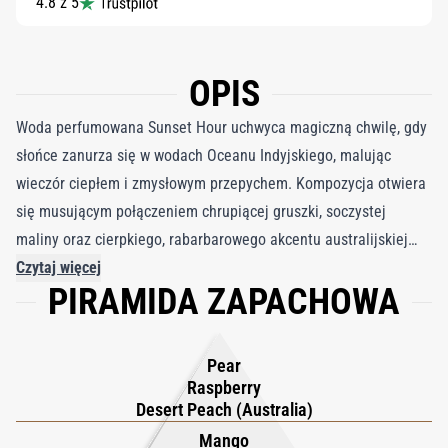
4.8 z 5
OPIS
Woda perfumowana Sunset Hour uchwyca magiczną chwilę, gdy
słońce zanurza się w wodach Oceanu Indyjskiego, malując
wieczór ciepłem i zmysłowym przepychem. Kompozycja otwiera
się musującym połączeniem chrupiącej gruszki, soczystej
maliny oraz cierpkiego, rabarbarowego akcentu australijskiej
pustynnej brzoskwini, tworząc żywiołowy, gourmandowy nastrój.
Czytaj więcej
PIRAMIDA ZAPACHOWA
W sercu rozświetlony absolut jaśminu sambac splata się z
zielonym mango, imbirem i kremem kokosowym, podkreślając
tropikalną zmysłowość. Różowy pieprz dodaje delikatnej,
Pear
pikantnej ostrości, ożywiając owocowe akordy. Bazę zapachu
Raspberry
stanowi australijskie drzewo sandałowe o zielono-drzewnym
Desert Peach (Australia)
charakterze, które płynnie łączy się z miękką wanilią, słonym
Mango